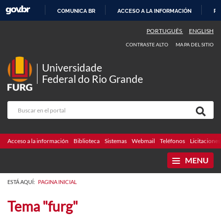
COMUNICA BR
ACCESO A LA INFORMACIÓN
PA
IR
PORTUGUÊS
ENGLISH
AL
CONTRASTE ALTO
MAPA DEL SITIO
CONTENIDO
Universidade
Federal do Rio Grande
Acceso a la información
Biblioteca
Sistemas
Webmail
Teléfonos
Licitaciones
MENU
ESTÁ AQUÍ:
PAGINA INICIAL
Tema "furg"