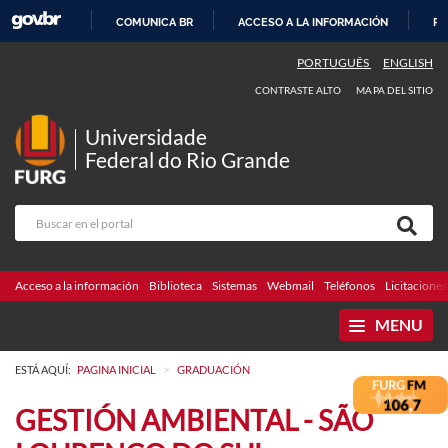
COMUNICA BR
ACCESO A LA INFORMACIÓN
PA
IR
PORTUGUÊS
ENGLISH
AL
CONTRASTE ALTO
MAPA DEL SITIO
CONTENIDO
Universidade
Federal do Rio Grande
Acceso a la información
Biblioteca
Sistemas
Webmail
Teléfonos
Licitaciones
MENU
>
ESTÁ AQUÍ:
PAGINA INICIAL
GRADUACIÓN
GESTIÓN AMBIENTAL - SÃO