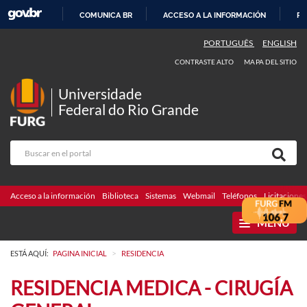
COMUNICA BR
ACCESO A LA INFORMACIÓN
PA
IR
PORTUGUÊS
ENGLISH
AL
CONTRASTE ALTO
MAPA DEL SITIO
CONTENIDO
Universidade
Federal do Rio Grande
Acceso a la información
Biblioteca
Sistemas
Webmail
Teléfonos
Licitaciones
MENU
>
ESTÁ AQUÍ:
PAGINA INICIAL
RESIDENCIA
RESIDENCIA MEDICA - CIRUGÍA