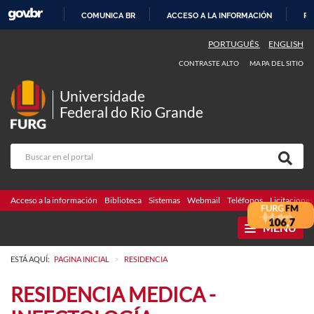
COMUNICA BR
ACCESO A LA INFORMACIÓN
PA
IR
PORTUGUÊS
ENGLISH
AL
CONTRASTE ALTO
MAPA DEL SITIO
CONTENIDO
Universidade
Federal do Rio Grande
Acceso a la información
Biblioteca
Sistemas
Webmail
Teléfonos
Licitaciones
MENU
>
ESTÁ AQUÍ:
PAGINA INICIAL
RESIDENCIA
RESIDENCIA MEDICA -