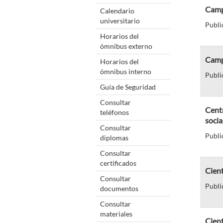
Camp
Calendario
universitario
Publi
Horarios del
ómnibus externo
Camp
Horarios del
ómnibus interno
Publi
Guía de Seguridad
Consultar
Centr
teléfonos
socia
Consultar
Publi
diplomas
Consultar
certificados
Cient
Consultar
Publi
documentos
Consultar
materiales
Cient