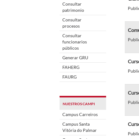
Consultar
Publi
patrimonio
Consultar
procesos
Comu
Consultar
Publi
funcionarios
públicos
Generar GRU
Curs
FAHERG
Publi
FAURG
Curs
Publi
NUESTROS CAMPI
Campus Carreiros
Curso
Campus Santa
Vitória do Palmar
Publi