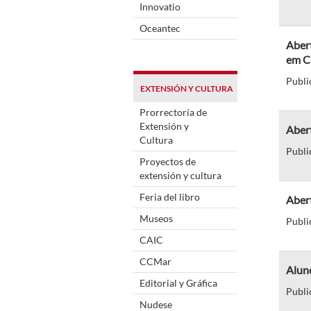
Innovatio
Oceantec
Aber
em C
Publi
EXTENSIÓN Y CULTURA
Prorrectoría de
Extensión y
Abert
Cultura
Publi
Proyectos de
extensión y cultura
Feria del libro
Abert
Museos
Publi
CAIC
CCMar
Aluno
Editorial y Gráfica
Publi
Nudese