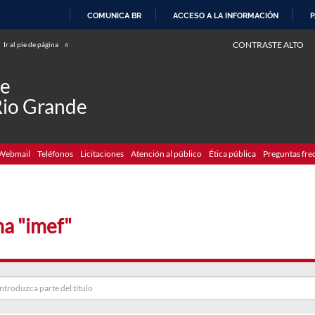
COMUNICA BR
ACCESO A LA INFORMACIÓN
P
IR
CONTRASTE ALTO
Ir al pie de página
4
AL
CONTENIDO
de
Rio Grande
Webmail
Teléfonos
Licitaciones
Atención al público
Ética pública
Preguntas fre
a "imef"