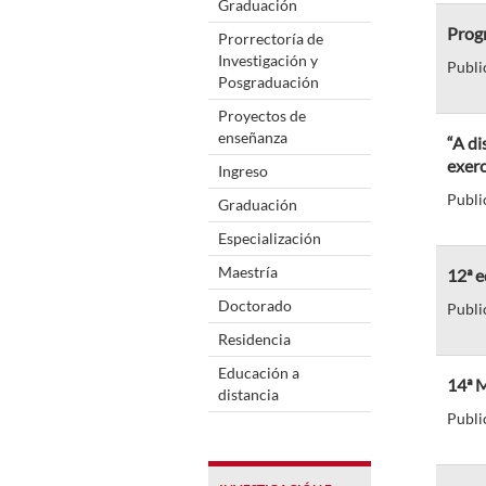
Graduación
Prog
Prorrectoría de
Investigación y
Publi
Posgraduación
Proyectos de
enseñanza
“A di
exerc
Ingreso
Publi
Graduación
Especialización
Maestría
12ª e
Doctorado
Publi
Residencia
Educación a
14ª 
distancia
Publi