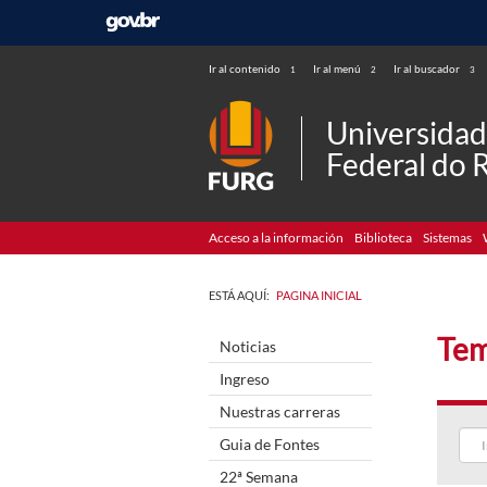
Ir al contenido
Ir al menú
Ir al buscador
1
2
3
Universida
Federal do 
Acceso a la información
Biblioteca
Sistemas
ESTÁ AQUÍ:
PAGINA INICIAL
Tem
Noticias
Ingreso
Nuestras carreras
Guia de Fontes
22ª Semana