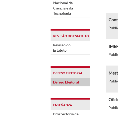
Nacional da
Ciência e da
Tecnologia
Cont
Publi
REVISÃO DO ESTATUTO
Revisão do
IMEF 
Estatuto
Publi
Mestr
DEFESO ELEITORAL
Publi
Defeso Eleitoral
Ofic
ENSEÑANZA
Publi
Prorrectoría de