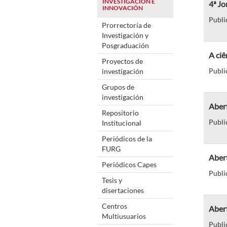
INVESTIGACIÓN E
4ª J
INNOVACIÓN
Publi
Prorrectoría de
Investigación y
Posgraduación
A ciê
Proyectos de
Publi
investigación
Grupos de
investigación
Abert
Repositorio
Publi
Institucional
Periódicos de la
FURG
Abert
Periódicos Capes
Publi
Tesis y
disertaciones
Centros
Abert
Multiusuarios
Publi