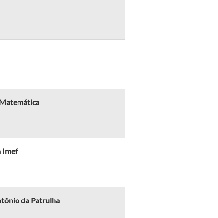
e Matemática
m Imef
ntônio da Patrulha