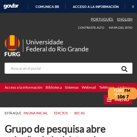
COMUNICA BR
ACCESO A LA INFORMACIÓN
PA
IR
PORTUGUÊS
ENGLISH
AL
CONTRASTE ALTO
MAPA DEL SITIO
CONTENIDO
Universidade
Federal do Rio Grande
Acceso a la información
Biblioteca
Sistemas
Webmail
Teléfonos
Licitaciones
MENU
>
>
ESTÁ AQUÍ:
PAGINA INICIAL
EDICTOS
BECAS
Grupo de pesquisa abre