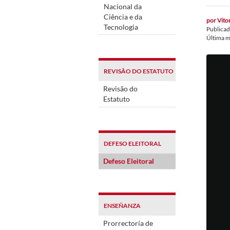
Nacional da
Ciência e da
por
Vito
Tecnologia
Publica
Última m
REVISÃO DO ESTATUTO
Revisão do
Estatuto
DEFESO ELEITORAL
Defeso Eleitoral
ENSEÑANZA
Prorrectoría de