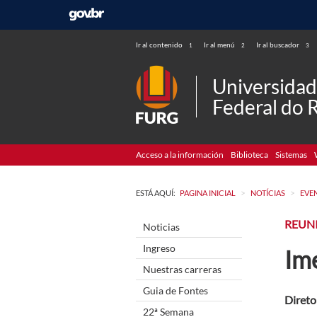
Ir al contenido
Ir al menú
Ir al buscador
1
2
3
Universida
Federal do 
Acceso a la información
Biblioteca
Sistemas
>
>
ESTÁ AQUÍ:
PAGINA INICIAL
NOTÍCIAS
EVE
REUN
Noticias
Ingreso
Ime
Nuestras carreras
Guia de Fontes
Direto
22ª Semana