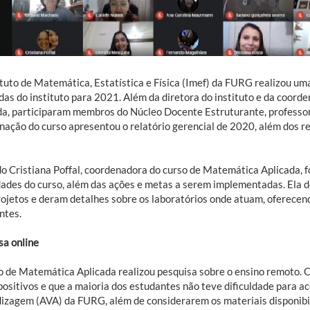
tuto de Matemática, Estatística e Física (Imef) da FURG realizou uma 
as do instituto para 2021. Além da diretora do instituto e da coor
da, participaram membros do Núcleo Docente Estruturante, professor
nação do curso apresentou o relatório gerencial de 2020, além dos r
o Cristiana Poffal, coordenadora do curso de Matemática Aplicada, fo
idades do curso, além das ações e metas a serem implementadas. Ela
rojetos e deram detalhes sobre os laboratórios onde atuam, oferecen
ntes.
sa online
o de Matemática Aplicada realizou pesquisa sobre o ensino remoto. C
positivos e que a maioria dos estudantes não teve dificuldade para a
izagem (AVA) da FURG, além de considerarem os materiais disponibi