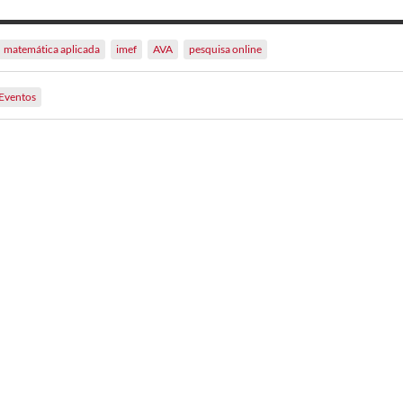
matemática aplicada
imef
AVA
pesquisa online
Eventos