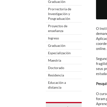
Graduación
Prorrectoría de
Investigación y
Posgraduación
Proyectos de
O Insti
enseñanza
demand
Ingreso
Aplica
coorde
Graduación
online.
Especialización
Segund
Maestría
fragil
Doctorado
seus p
estuda
Residencia
Educación a
Pesqui
distancia
O curs
foram 
Aprend