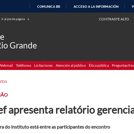
COMUNICA BR
ACCESO A LA INFORMACIÓN
P
IR
CONTRASTE ALTO
Ir al pie de página
4
AL
CONTENIDO
de
Rio Grande
Webmail
Teléfonos
Licitaciones
Atención al público
Ética pública
Preguntas fre
NTOS
IÃO
f apresenta relatório gerencia
ra do instituto está entre as participantes do encontro