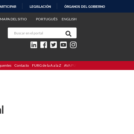
ARTICIPAR
LEGISLACIÓN
ÓRGANOS DEL GOBIERNO
MAPA DEL SITIO
PORTUGUÊS
ENGLISH
quentes
Contacto
FURG de la A a la Z
AVA FURG
l