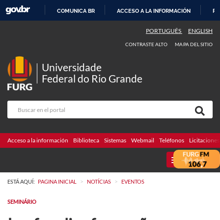
COMUNICA BR
ACCESO A LA INFORMACIÓN
PA
IR
PORTUGUÊS
ENGLISH
AL
CONTRASTE ALTO
MAPA DEL SITIO
CONTENIDO
Universidade
Federal do Rio Grande
Acceso a la información
Biblioteca
Sistemas
Webmail
Teléfonos
Licitaciones
MENU
>
>
ESTÁ AQUÍ:
PAGINA INICIAL
NOTÍCIAS
EVENTOS
SEMINÁRIO