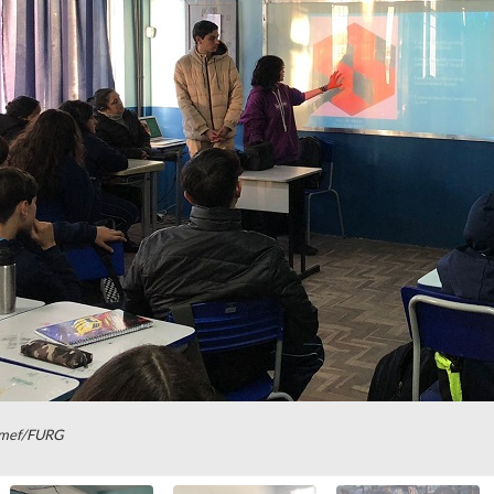
 Imef/FURG