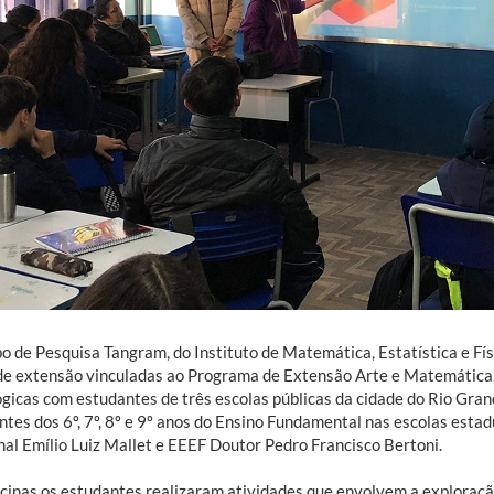
o de Pesquisa Tangram, do Instituto de Matemática, Estatística e Fí
de extensão vinculadas ao Programa de Extensão Arte e Matemática, r
gicas com estudantes de três escolas públicas da cidade do Rio Grand
ntes dos 6º, 7º, 8º e 9º anos do Ensino Fundamental nas escolas est
al Emílio Luiz Mallet e EEEF Doutor Pedro Francisco Bertoni.
icinas os estudantes realizaram atividades que envolvem a exploraç