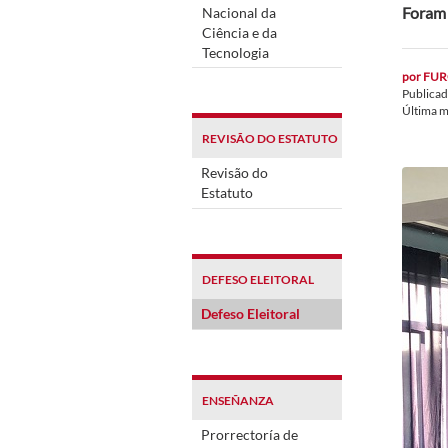
Foram 
Nacional da
Ciência e da
Tecnologia
por
FUR
Publica
Última m
REVISÃO DO ESTATUTO
Revisão do
Estatuto
DEFESO ELEITORAL
Defeso Eleitoral
ENSEÑANZA
Prorrectoría de