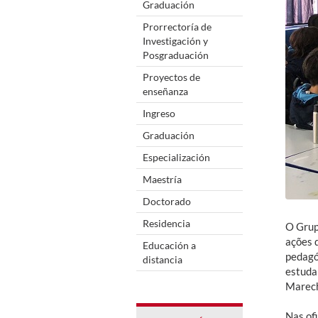
Graduación
Prorrectoría de
Investigación y
Posgraduación
Proyectos de
enseñanza
Ingreso
Graduación
Especialización
Maestría
Doctorado
Residencia
O Grup
ações 
Educación a
pedagó
distancia
estuda
Marech
Nas of