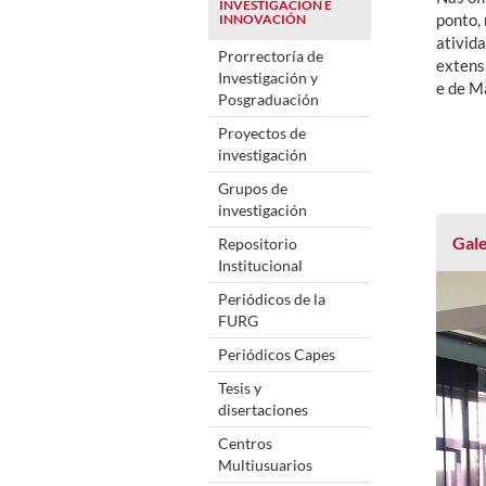
INVESTIGACIÓN E
ponto,
INNOVACIÓN
ativid
Prorrectoría de
extens
Investigación y
e de M
Posgraduación
Proyectos de
investigación
Grupos de
investigación
Gale
Repositorio
Institucional
Periódicos de la
FURG
Periódicos Capes
Tesis y
disertaciones
Centros
Multiusuarios