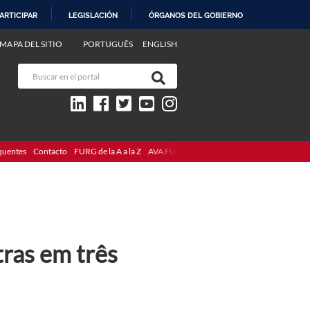
ARTICIPAR
LEGISLACIÓN
ÓRGANOS DEL GOBIERNO
MAPA DEL SITIO
PORTUGUÊS
ENGLISH
quentes
Contacto
FURG de la A a la Z
AVA FURG
tras em três