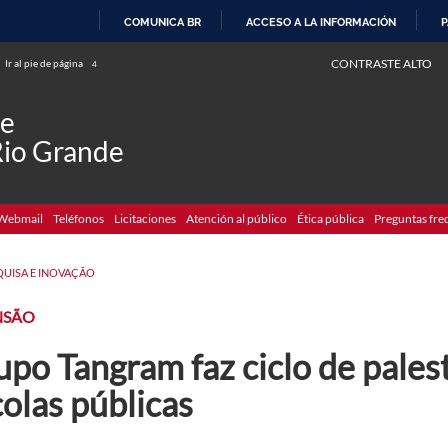
COMUNICA BR
ACCESO A LA INFORMACIÓN
P
IR
CONTRASTE ALTO
Ir al pie de página
4
AL
CONTENIDO
de
Rio Grande
Webmail
Teléfonos
Licitaciones
Atención al público
Ética pública
Preguntas fre
QUISA E INOVAÇÃO
NSÃO
po Tangram faz ciclo de pales
olas públicas