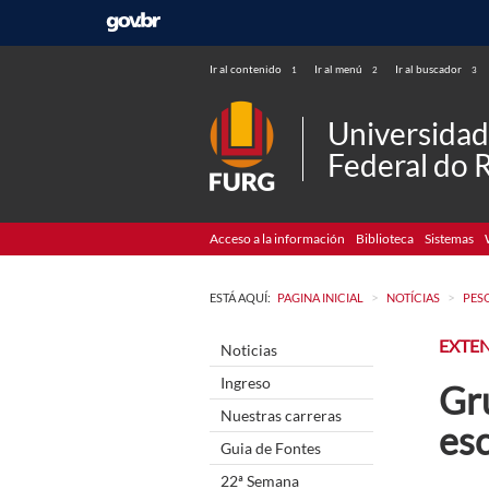
Ir al contenido
Ir al menú
Ir al buscador
1
2
3
Universida
Federal do 
Acceso a la información
Biblioteca
Sistemas
>
>
ESTÁ AQUÍ:
PAGINA INICIAL
NOTÍCIAS
PES
EXTE
Noticias
Ingreso
Gru
Nuestras carreras
esc
Guia de Fontes
22ª Semana