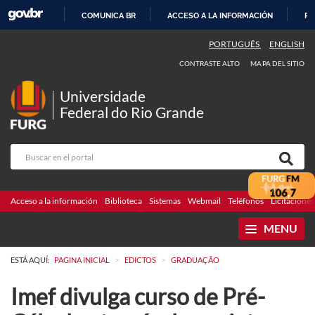
COMUNICA BR
ACCESO A LA INFORMACIÓN
PA
IR
PORTUGUÊS
ENGLISH
AL
CONTRASTE ALTO
MAPA DEL SITIO
CONTENIDO
Universidade
Federal do Rio Grande
Acceso a la información
Biblioteca
Sistemas
Webmail
Teléfonos
Licitaciones
MENU
>
>
ESTÁ AQUÍ:
PAGINA INICIAL
EDICTOS
GRADUAÇÃO
Imef divulga curso de Pré-