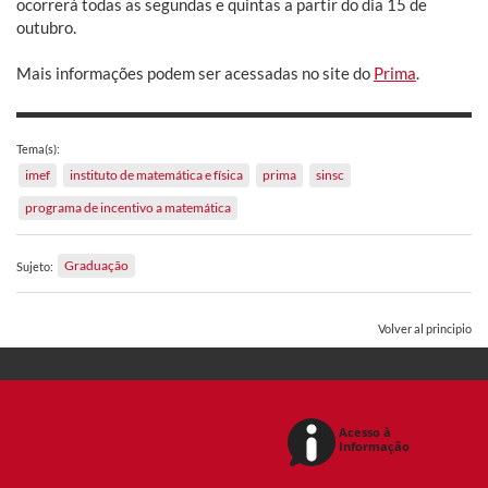
ocorrerá todas as segundas e quintas a partir do dia 15 de
outubro.
Mais informações podem ser acessadas no site do
Prima
.
Tema(s):
imef
instituto de matemática e física
prima
sinsc
programa de incentivo a matemática
Graduação
Sujeto:
Volver al principio