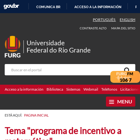
COMUNICA BR
ACCESO A LA INFORMACIÓN
PA
IR
PORTUGUÊS
ENGLISH
AL
CONTRASTE ALTO
MAPA DEL SITIO
CONTENIDO
Universidade
Federal do Rio Grande
Acceso a la información
Biblioteca
Sistemas
Webmail
Teléfonos
Licitaciones
MENU
ESTÁ AQUÍ:
PAGINA INICIAL
Tema "programa de incentivo a