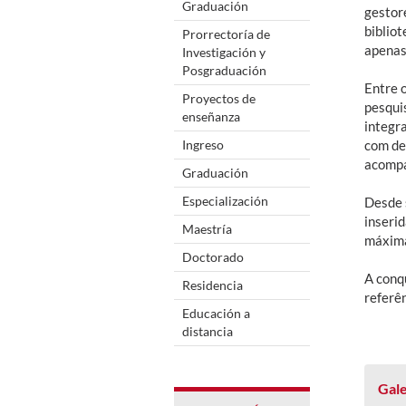
Graduación
gestore
bibliot
Prorrectoría de
apenas
Investigación y
Posgraduación
Entre 
Proyectos de
pesqui
enseñanza
integra
Ingreso
com de
acompa
Graduación
Especialización
Desde s
inseri
Maestría
máxima
Doctorado
A conq
Residencia
referê
Educación a
distancia
Gale