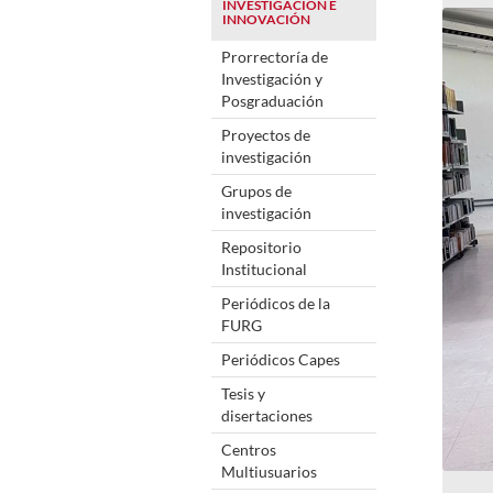
INVESTIGACIÓN E
INNOVACIÓN
Prorrectoría de
Investigación y
Posgraduación
Proyectos de
investigación
Grupos de
investigación
Repositorio
Institucional
Periódicos de la
FURG
Periódicos Capes
Tesis y
disertaciones
Centros
Multiusuarios