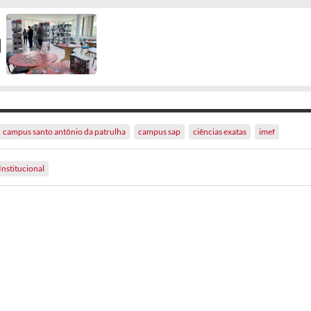
campus santo antônio da patrulha
campus sap
ciências exatas
imef
Institucional