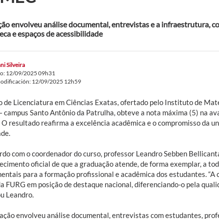
ção envolveu análise documental, entrevistas e a infraestrutura, co
teca e espaços de acessibilidade
ni Silveira
do: 12/09/2025 09h31
odificación: 12/09/2025 12h59
 de Licenciatura em Ciências Exatas, ofertado pelo Instituto de Mate
 campus Santo Antônio da Patrulha, obteve a nota máxima (5) na ava
 O resultado reafirma a excelência acadêmica e o compromisso da u
ade.
rdo com o coordenador do curso, professor Leandro Sebben Bellicanta
ecimento oficial de que a graduação atende, de forma exemplar, a to
entais para a formação profissional e acadêmica dos estudantes. “A 
da FURG em posição de destaque nacional, diferenciando-o pela quali
ou Leandro.
iação envolveu análise documental, entrevistas com estudantes, prof