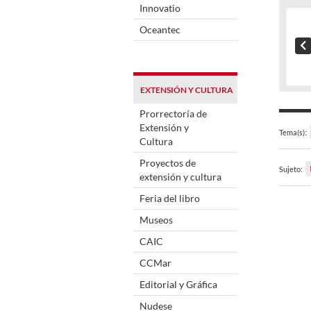
Innovatio
Oceantec
EXTENSIÓN Y CULTURA
Prorrectoría de
Extensión y
Tema(s):
Cultura
Proyectos de
Sujeto:
extensión y cultura
Feria del libro
Museos
CAIC
CCMar
Editorial y Gráfica
Nudese