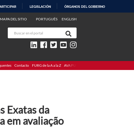
ARTICIPAR
LEGISLACIÓN
ÓRGANOS DEL GOBIERNO
MAPA DEL SITIO
PORTUGUÊS
ENGLISH
quentes
Contacto
FURG de la A a la Z
AVA FURG
s Exatas da
 em avaliação