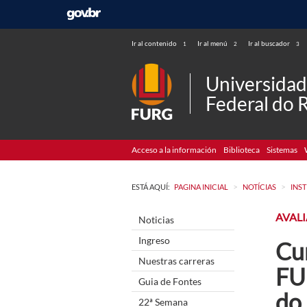
Ir al contenido
Ir al menú
Ir al buscador
1
2
3
Universida
Federal do 
Acceso a la información
Biblioteca
Sistemas
>
>
ESTÁ AQUÍ:
PAGINA INICIAL
NOTÍCIAS
INS
AVAL
Noticias
Ingreso
Cur
Nuestras carreras
FU
Guia de Fontes
do
22ª Semana