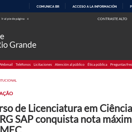
COMUNICA BR
ACCESO A LA INFORMACIÓN
P
IR
CONTRASTE ALTO
Ir al pie de página
4
AL
CONTENIDO
de
Rio Grande
Webmail
Teléfonos
Licitaciones
Atención al público
Ética pública
Preguntas fre
TITUCIONAL
IAÇÃO
so de Licenciatura em Ciência
RG SAP conquista nota máxima
 MEC