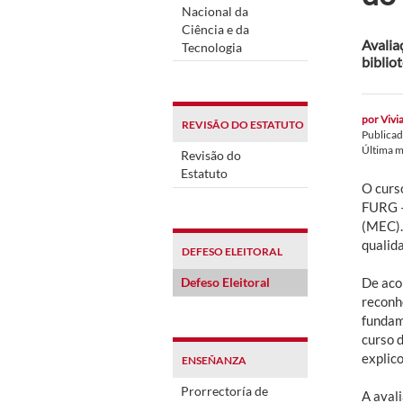
Nacional da
Ciência e da
Avalia
Tecnologia
biblio
por
Vivia
REVISÃO DO ESTATUTO
Publica
Última m
Revisão do
Estatuto
O curso
FURG –
(MEC).
qualid
DEFESO ELEITORAL
Defeso Eleitoral
De aco
reconh
fundam
curso 
explic
ENSEÑANZA
Prorrectoría de
A aval