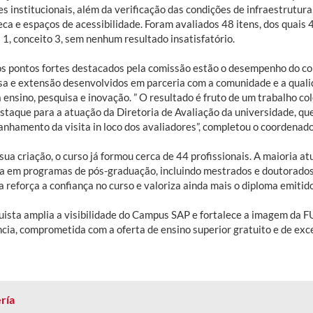
s institucionais, além da verificação das condições de infraestrutura,
eca e espaços de acessibilidade. Foram avaliados 48 itens, dos quais 
 1, conceito 3, sem nenhum resultado insatisfatório.
os pontos fortes destacados pela comissão estão o desempenho do cor
sa e extensão desenvolvidos em parceria com a comunidade e a quali
 ensino, pesquisa e inovação. ” O resultado é fruto de um trabalho co
staque para a atuação da Diretoria de Avaliação da universidade, qu
nhamento da visita in loco dos avaliadores”, completou o coordenado
ua criação, o curso já formou cerca de 44 profissionais. A maioria a
da em programas de pós-graduação, incluindo mestrados e doutorados.
 reforça a confiança no curso e valoriza ainda mais o diploma emitid
uista amplia a visibilidade do Campus SAP e fortalece a imagem da F
ncia, comprometida com a oferta de ensino superior gratuito e de exce
ría