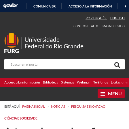
COMUNICA BR
ACCESO A LA INFORMACIÓN
PA
IR
PORTUGUÊS
ENGLISH
AL
CONTRASTE ALTO
MAPA DEL SITIO
CONTENIDO
Universidade
Federal do Rio Grande
Acceso a la información
Biblioteca
Sistemas
Webmail
Teléfonos
Licitaciones
MENU
>
>
ESTÁ AQUÍ:
PAGINA INICIAL
NOTÍCIAS
PESQUISA E INOVAÇÃO
CIÊNCIA E SOCIEDADE