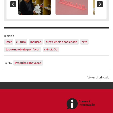
Tema(s):
imef
cultura
inclusão
furg ciência e sociedade
arte
toque no objeto por favor
ciência 3d
Pesquisa e Inovação
Sujeto:
Volver al principio