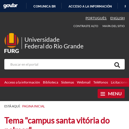
COMUNICA BR
ACCESO A LA INFORMACIÓN
PA
IR
PORTUGUÊS
ENGLISH
AL
CONTRASTE ALTO
MAPA DEL SITIO
CONTENIDO
Universidade
Federal do Rio Grande
Acceso a la información
Biblioteca
Sistemas
Webmail
Teléfonos
Licitaciones
MENU
ESTÁ AQUÍ:
PAGINA INICIAL
Tema "campus santa vitória do