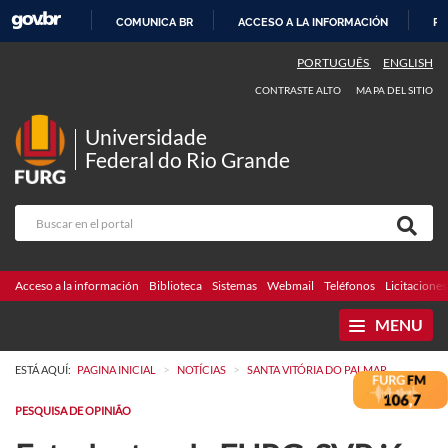
COMUNICA BR
ACCESO A LA INFORMACIÓN
PA
IR
PORTUGUÊS
ENGLISH
AL
CONTRASTE ALTO
MAPA DEL SITIO
CONTENIDO
Universidade
Federal do Rio Grande
Acceso a la información
Biblioteca
Sistemas
Webmail
Teléfonos
Licitaciones
MENU
>
>
ESTÁ AQUÍ:
PAGINA INICIAL
NOTÍCIAS
SANTA VITÓRIA DO PALMAR
PESQUISA DE OPINIÃO