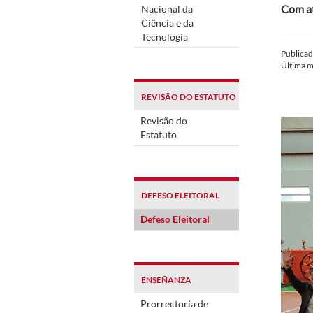
Com at
Nacional da
Ciência e da
Tecnologia
Publica
Última m
REVISÃO DO ESTATUTO
Revisão do
Estatuto
DEFESO ELEITORAL
Defeso Eleitoral
ENSEÑANZA
Prorrectoría de