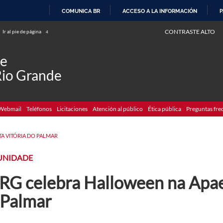
COMUNICA BR
ACCESO A LA INFORMACIÓN
P
IR
CONTRASTE ALTO
Ir al pie de página
4
AL
CONTENIDO
de
Rio Grande
Webmail
Teléfonos
Licitaciones
Atención al público
Ética pública
Preguntas fre
TA VITÓRIA DO PALMAR
NIDADE
RG celebra Halloween na Apae 
 Palmar