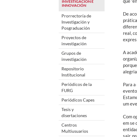
que “en
INVESTIGACIÓN E
INNOVACIÓN
De aco
Prorrectoría de
prática
Investigación y
difere
Posgraduación
real, 
Proyectos de
express
investigación
A acad
Grupos de
organiz
investigación
porque
Repositorio
alegria
Institucional
Periódicos de la
Para a
FURG
evento
Estamo
Periódicos Capes
um eve
Tesis y
disertaciones
Com op
em se 
Centros
entida
Multiusuarios
sair, p