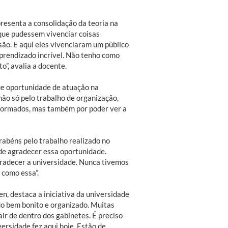
resenta a consolidação da teoria na
a que pudessem vivenciar coisas
são. E aqui eles vivenciaram um público
prendizado incrível. Não tenho como
o”, avalia a docente.
ue oportunidade de atuação na
não só pelo trabalho de organização,
 formados, mas também por poder ver a
rabéns pelo trabalho realizado no
 de agradecer essa oportunidade.
radecer a universidade. Nunca tivemos
 como essa”.
, destaca a iniciativa da universidade
do bem bonito e organizado. Muitas
ir de dentro dos gabinetes. É preciso
versidade fez aqui hoje. Estão de