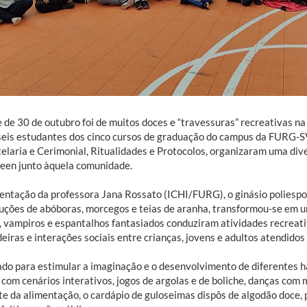
 de 30 de outubro foi de muitos doces e “travessuras” recreativas na
eis estudantes dos cinco cursos de graduação do campus da FURG-SVP
elaria e Cerimonial, Ritualidades e Protocolos, organizaram uma di
een junto àquela comunidade.
ientação da professora Jana Rossato (ICHI/FURG), o ginásio poliesp
uções de abóboras, morcegos e teias de aranha, transformou-se em um
, vampiros e espantalhos fantasiados conduziram atividades recreati
eiras e interações sociais entre crianças, jovens e adultos atendidos
ado para estimular a imaginação e o desenvolvimento de diferentes ha
com cenários interativos, jogos de argolas e de boliche, danças com 
e da alimentação, o cardápio de guloseimas dispôs de algodão doce, pi