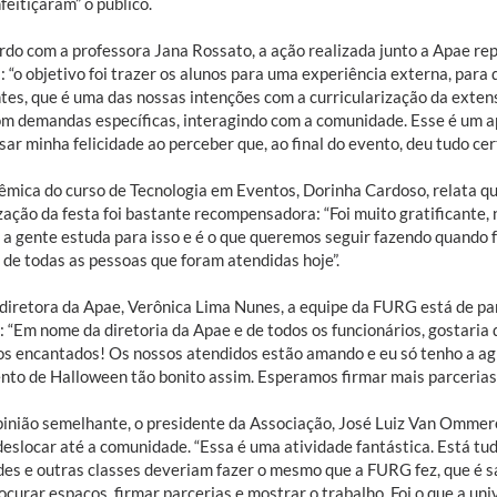
feitiçaram” o público.
rdo com a professora Jana Rossato, a ação realizada junto a Apae rep
: “o objetivo foi trazer os alunos para uma experiência externa, par
ntes, que é uma das nossas intenções com a curricularização da exten
com demandas específicas, interagindo com a comunidade. Esse é um a
ar minha felicidade ao perceber que, ao final do evento, deu tudo cert
êmica do curso de Tecnologia em Eventos, Dorinha Cardoso, relata q
ação da festa foi bastante recompensadora: “Foi muito gratificante, 
 a gente estuda para isso e é o que queremos seguir fazendo quando
 de todas as pessoas que foram atendidas hoje”.
 diretora da Apae, Verônica Lima Nunes, a equipe da FURG está de pa
: “Em nome da diretoria da Apae e de todos os funcionários, gostaria
s encantados! Os nossos atendidos estão amando e eu só tenho a ag
nto de Halloween tão bonito assim. Esperamos firmar mais parcerias
inião semelhante, o presidente da Associação, José Luiz Van Ommeren
deslocar até a comunidade. “Essa é uma atividade fantástica. Está tu
des e outras classes deveriam fazer o mesmo que a FURG fez, que é sa
rocurar espaços, firmar parcerias e mostrar o trabalho. Foi o que a uni