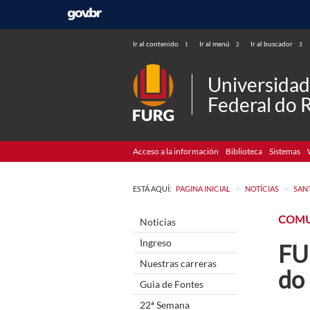
Ir al contenido
Ir al menú
Ir al buscador
1
2
3
Universida
Federal do 
Acceso a la información
Biblioteca
Sistemas
>
>
ESTÁ AQUÍ:
PAGINA INICIAL
NOTÍCIAS
SAN
COMU
Noticias
Ingreso
FU
Nuestras carreras
do
Guia de Fontes
22ª Semana