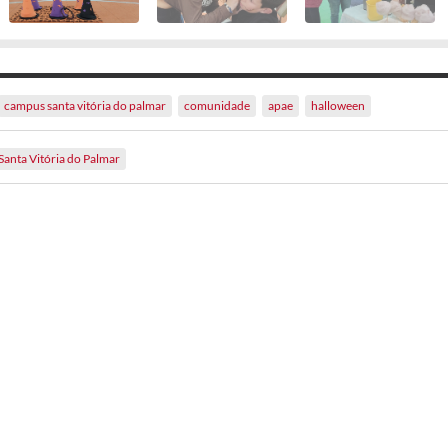
campus santa vitória do palmar
comunidade
apae
halloween
Santa Vitória do Palmar