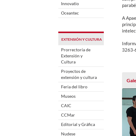
Innovatio
parabén
Oceantec
A Apae
princip
intelec
EXTENSIÓN Y CULTURA
Inform
Prorrectoría de
3263-
Extensión y
Cultura
Proyectos de
extensión y cultura
Gale
Feria del libro
Museos
CAIC
CCMar
Editorial y Gráfica
Nudese