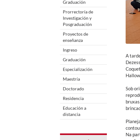
Graduación
Prorrectoría de
Investigación y
Posgraduación
Proyectos de
enseñanza
Ingreso
A tarde
Graduación
Dezess
Coquet
Especialización
Hallow
Maestría
Sob or
Doctorado
reprod
Residencia
bruxas
Educación a
brincad
distancia
Planej
contou 
Na part