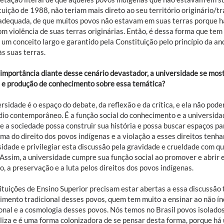
uição de 1988, não teriam mais direto ao seu território originário/tr
adequada, de que muitos povos não estavam em suas terras porque ha
om violência de suas terras originárias. Então, é dessa forma que tem
é um conceito largo e garantido pela Constituição pelo princípio da anc
s suas terras.
 importância diante desse cenário devastador, a universidade se mos
 e produção de conhecimento sobre essa temática?
rsidade é o espaço do debate, da reflexão e da crítica, e ela não poder
dio contemporâneo. É a função social do conhecimento e a universida
e a sociedade possa construir sua história e possa buscar espaços p
ema do direito dos povos indígenas e a violação a esses direitos ten
sidade e privilegiar esta discussão pela gravidade e crueldade com q
. Assim, a universidade cumpre sua função social ao promover e abrir 
o, a preservação e a luta pelos direitos dos povos indígenas.
tituições de Ensino Superior precisam estar abertas a essa discussã
imento tradicional desses povos, quem tem muito a ensinar ao não ín
ional e a cosmologia desses povos. Nós temos no Brasil povos isolados
liza e é uma forma colonizadora de se pensar desta forma, porque há