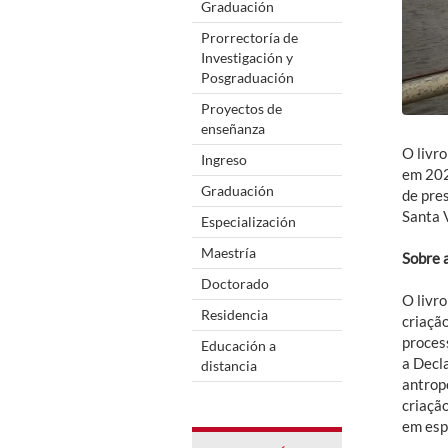
Graduación
Prorrectoría de
Investigación y
Posgraduación
Proyectos de
enseñanza
O livro
Ingreso
em 202
Graduación
de pre
Santa 
Especialización
Maestría
Sobre 
Doctorado
O livr
Residencia
criaçã
proces
Educación a
a Decl
distancia
antrop
criação
em esp