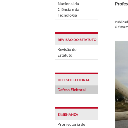
Profes
Nacional da
Ciência e da
Tecnologia
Publica
Última m
REVISÃO DO ESTATUTO
Revisão do
Estatuto
DEFESO ELEITORAL
Defeso Eleitoral
ENSEÑANZA
Prorrectoría de