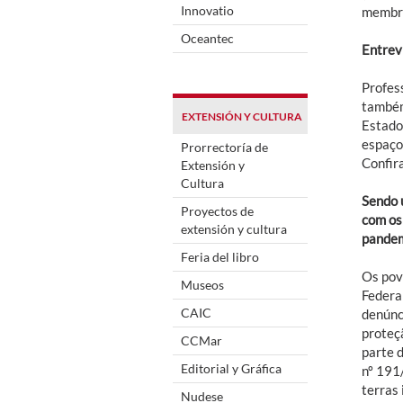
Innovatio
membro
Oceantec
Entrev
Profes
também 
EXTENSIÓN Y CULTURA
Estado
espaço 
Prorrectoría de
Confira
Extensión y
Cultura
Sendo 
Proyectos de
com os
extensión y cultura
pandem
Feria del libro
Os pov
Museos
Federa
CAIC
denúnci
proteç
CCMar
parte d
Editorial y Gráfica
nº 191
terras
Nudese