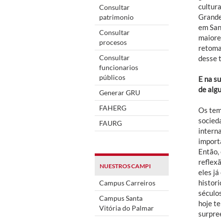
cultur
Consultar
Grande
patrimonio
em San
Consultar
maiore
procesos
retoma
Consultar
desse 
funcionarios
públicos
E na su
de alg
Generar GRU
FAHERG
Os tem
socied
FAURG
intern
import
Então,
reflexã
NUESTROS CAMPI
eles já
histori
Campus Carreiros
séculos
Campus Santa
hoje t
Vitória do Palmar
surpre