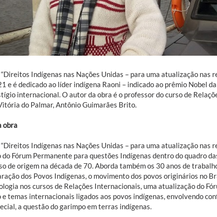
 “Direitos Indígenas nas Nações Unidas – para uma atualização nas re
1 e é dedicado ao líder indígena Raoni – indicado ao prêmio Nobel d
stígio internacional. O autor da obra é o professor do curso de Rel
Vitória do Palmar, Antônio Guimarães Brito.
a obra
o “Direitos Indígenas nas Nações Unidas – para uma atualização nas re
o do Fórum Permanente para questões Indígenas dentro do quadro d
so de origem na década de 70. Aborda também os 30 anos de trabalho
aração dos Povos Indígenas, o movimento dos povos originários no Bra
ologia nos cursos de Relações Internacionais, uma atualização do F
 e temas internacionais ligados aos povos indígenas, envolvendo confl
ecial, a questão do garimpo em terras indígenas.