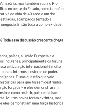
na Amazônia, mas também aqui no Rio
flitos no oeste do Estado, como também
ativa de vida de 40 anos e um dos
as estradas, acampados tentado a
gronegócio. Então toda a complexidade
os? Toda essa discussão crescente chega
dos, países, a União Europeia e a
s indígenas, principalmente os fóruns
ssa articulação internacional é muito
bunais internos e esferas de poder.
indígenas. E uma questão que vale
 históricas para que fossem destruídos,
turação forçada – e eles demonstraram
sinar como resistir, pois resistiram
uras. Muitos povos foram extintos, mas
 e eles demonstram uma força histórica