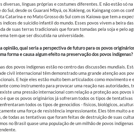
as diversas, línguas próprias e costumes diferentes. E não estão só 
 do Sul, desde os Guarani Mbyá, os Xokleng, os Kaingang com os con
ta Catarina e no Mato Grosso do Sul com os Kaiowa que tem a expect
s índices de suicídio infantil do mundo. Esses povos vivem a beira d
da de suas terras tradicionais que foram tomadas pela soja e pelo a
tema tem que ser discutida na universidade.
a opinião, qual seria a perspectiva de futuro para os povos originári
uma forma e causa algum efeito na preservação dos povos indígenas?
as dos povos indígenas estão no centro das discussões mundiais. Esta
ade civil internacional têm demonstrado uma grande atenção aos povo
acionais. E hoje eles estão muito bem articulados como movimento e e
ante como instrumento para provocar uma reação nas autoridades, tri
 existe uma pressão internacional com relação a proteção aos povos 
o é que os povos originários já sofreram todos os tipos de tentativas
 enfrentaram todos os tipos de genocídios - físicos, biológicos, acul
camente uma força de resistência impressionante. Eles têm muito a en
, de todas as tentativas que foram feitas de destruição de suas cult
emos no Brasil quase uma população de um milhão de povos indígenas
endente.