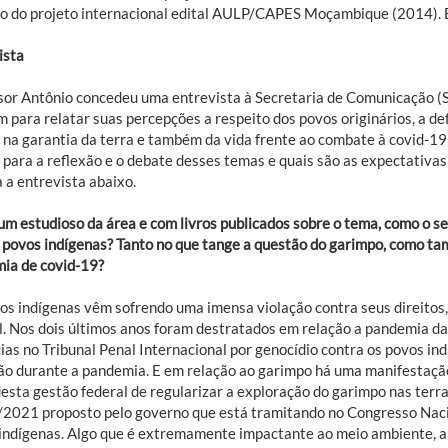
 do projeto internacional edital AULP/CAPES Moçambique (2014). Es
ista
sor Antônio concedeu uma entrevista à Secretaria de Comunicação (
para relatar suas percepções a respeito dos povos originários, a defe
 na garantia da terra e também da vida frente ao combate à covid-1
para a reflexão e o debate desses temas e quais são as expectativas 
 a entrevista abaixo.
um estudioso da área e com livros publicados sobre o tema, como o 
 povos indígenas? Tanto no que tange a questão do garimpo, como t
ia de covid-19?
os indígenas vêm sofrendo uma imensa violação contra seus direitos,
l. Nos dois últimos anos foram destratados em relação a pandemia da
as no Tribunal Penal Internacional por genocídio contra os povos ind
ão durante a pandemia. E em relação ao garimpo há uma manifestação
esta gestão federal de regularizar a exploração do garimpo nas terra
/2021 proposto pelo governo que está tramitando no Congresso Naci
 indígenas. Algo que é extremamente impactante ao meio ambiente, 