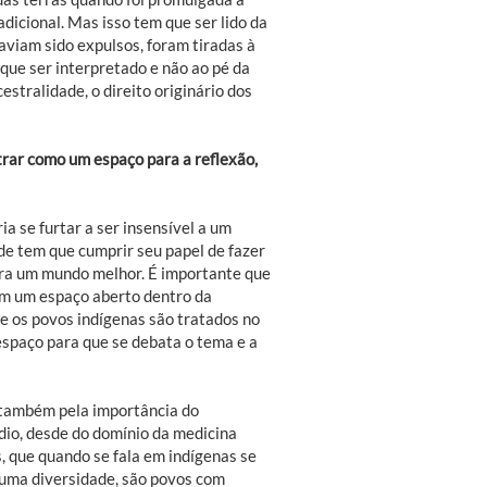
adicional. Mas isso tem que ser lido da
viam sido expulsos, foram tiradas à
 que ser interpretado e não ao pé da
estralidade, o direito originário dos
trar como um espaço para a reflexão,
ia se furtar a ser insensível a um
de tem que cumprir seu papel de fazer
ara um mundo melhor. É importante que
ham um espaço aberto dentro da
ue os povos indígenas são tratados no
espaço para que se debata o tema e a
o também pela importância do
dio, desde do domínio da medicina
, que quando se fala em indígenas se
 uma diversidade, são povos com