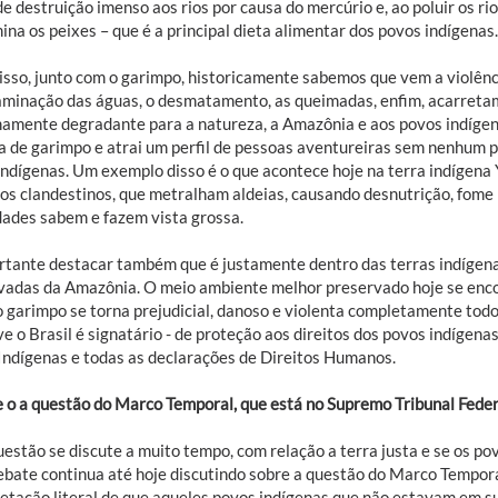
e destruição imenso aos rios por causa do mercúrio e, ao poluir os r
na os peixes – que é a principal dieta alimentar dos povos indígenas.
isso, junto com o garimpo, historicamente sabemos que vem a violência
aminação das águas, o desmatamento, as queimadas, enfim, acarreta
amente degradante para a natureza, a Amazônia e aos povos indíge
ta de garimpo e atrai um perfil de pessoas aventureiras sem nenhum 
indígenas. Um exemplo disso é o que acontece hoje na terra indígena
os clandestinos, que metralham aldeias, causando desnutrição, fome i
dades sabem e fazem vista grossa.
rtante destacar também que é justamente dentro das terras indígena
vadas da Amazônia. O meio ambiente melhor preservado hoje se encon
o garimpo se torna prejudicial, danoso e violenta completamente todo
ve o Brasil é signatário - de proteção aos direitos dos povos indígena
Indígenas e todas as declarações de Direitos Humanos.
e o a questão do Marco Temporal, que está no Supremo Tribunal Feder
estão se discute a muito tempo, com relação a terra justa e se os povo
ebate continua até hoje discutindo sobre a questão do Marco Tempora
retação literal de que aqueles povos indígenas que não estavam em s