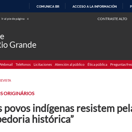
COMUNICA BR
ACCESO A LA INFORMACIÓN
P
IR
CONTRASTE ALTO
Ir al pie de página
4
AL
CONTENIDO
de
Rio Grande
Webmail
Teléfonos
Licitaciones
Atención al público
Ética pública
Preguntas fre
REVISTA
S ORIGINÁRIOS
 povos indígenas resistem pela
edoria histórica”