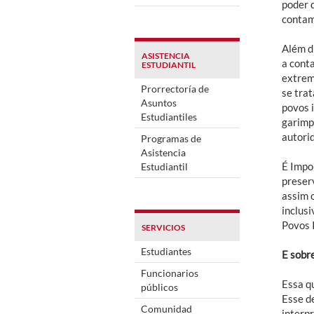
poder d
contami
Além d
ASISTENCIA
a cont
ESTUDIANTIL
extrem
Prorrectoría de
se tra
Asuntos
povos 
Estudiantiles
garimp
autori
Programas de
Asistencia
É Impo
Estudiantil
preser
assim 
inclusi
Povos 
SERVICIOS
Estudiantes
E sobr
Funcionarios
Essa qu
públicos
Esse d
Comunidad
interp