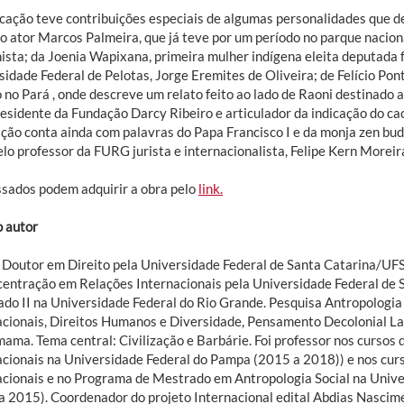
icação teve contribuições especiais de algumas personalidades que d
o ator Marcos Palmeira, que já teve por um período no parque naciona
nista; da Joenia Wapixana, primeira mulher indígena eleita deputada 
idade Federal de Pelotas, Jorge Eremites de Oliveira; de Felício Pon
 no Pará , onde descreve um relato feito ao lado de Raoni destinado a
residente da Fundação Darcy Ribeiro e articulador da indicação do ca
ação conta ainda com palavras do Papa Francisco I e da monja zen bu
elo professor da FURG jurista e internacionalista, Felipe Kern Moreir
ssados podem adquirir a obra pelo
link.
o autor
é Doutor em Direito pela Universidade Federal de Santa Catarina/UF
centração em Relações Internacionais pela Universidade Federal de
ado II na Universidade Federal do Rio Grande. Pesquisa Antropologia
acionais, Direitos Humanos e Diversidade, Pensamento Decolonial Lat
ama. Tema central: Civilização e Barbárie. Foi professor nos cursos
acionais na Universidade Federal do Pampa (2015 a 2018)) e nos curs
acionais e no Programa de Mestrado em Antropologia Social na Univ
a 2015). Coordenador do projeto Internacional edital Abdias Nasci