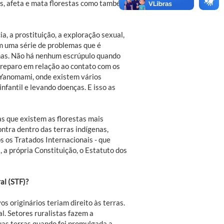
ios, afeta e mata florestas como também
, a prostituição, a exploração sexual,
m uma série de problemas que é
nas. Não há nenhum escrúpulo quando
preparo em relação ao contato com os
 Yanomami, onde existem vários
nfantil e levando doenças. E isso as
s que existem as florestas mais
tra dentro das terras indígenas,
s os Tratados Internacionais - que
s, a própria Constituição, o Estatuto dos
al (STF)?
s originários teriam direito às terras.
l. Setores ruralistas fazem a
uas terras quando foi promulgada a