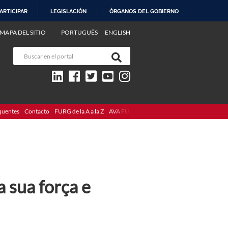
ARTICIPAR
LEGISLACIÓN
ÓRGANOS DEL GOBIERNO
MAPA DEL SITIO
PORTUGUÊS
ENGLISH
quentes
Contacto
FURG de la A a la Z
AVA FURG
 sua força e