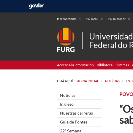
Ir al contenido
Ir al menú
Ir al buscador
1
2
3
Universida
Federal do 
Acceso a la información
Biblioteca
Sistemas
>
>
ESTÁ AQUÍ:
PAGINA INICIAL
NOTÍCIAS
ENT
POVO
Noticias
Ingreso
“Os
Nuestras carreras
sab
Guia de Fontes
22ª Semana