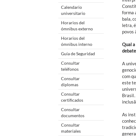
Constit
Calendario
forma 
universitario
bala, c
Horarios del
letra, 
ómnibus externo
povos à
Horarios del
ómnibus interno
Qual a
debate
Guía de Seguridad
Consultar
A unive
teléfonos
genocí
com qu
Consultar
este t
diplomas
univer
Consultar
Brasil
certificados
inclusã
Consultar
As ins
documentos
conhec
Consultar
tradic
materiales
genera