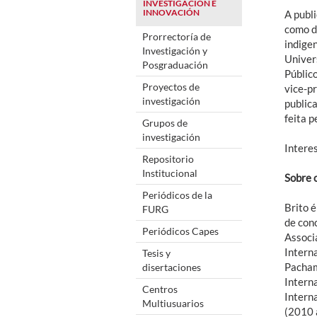
INVESTIGACIÓN E
INNOVACIÓN
A publ
como d
Prorrectoría de
indige
Investigación y
Univers
Posgraduación
Público
Proyectos de
vice-p
investigación
public
feita p
Grupos de
investigación
Intere
Repositorio
Institucional
Sobre 
Periódicos de la
Brito 
FURG
de con
Periódicos Capes
Associ
Intern
Tesis y
Pacham
disertaciones
Intern
Centros
Intern
Multiusuarios
(2010 