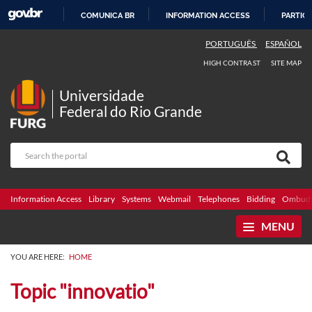
COMUNICA BR
INFORMATION ACCESS
PARTICI
SKIP
PORTUGUÊS
ESPAÑOL
TO
HIGH CONTRAST
SITE MAP
CONTENT
Universidade
Federal do Rio Grande
Information Access
Library
Systems
Webmail
Telephones
Bidding
Ombuds
MENU
YOU ARE HERE:
HOME
Topic "innovatio"