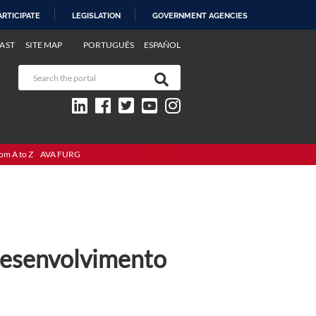
ARTICIPATE
LEGISLATION
GOVERNMENT AGENCIES
AST
SITE MAP
PORTUGUÊS
ESPAÑOL
om A to Z
AVA FURG
desenvolvimento