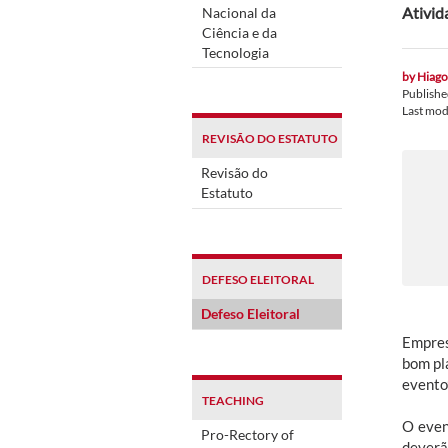
Ativid
Nacional da
Ciência e da
Tecnologia
by
Hiago
Publish
Last mod
REVISÃO DO ESTATUTO
Revisão do
Estatuto
DEFESO ELEITORAL
Defeso Eleitoral
Empres
bom pl
evento”
TEACHING
O even
Pro-Rectory of
deverã