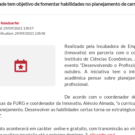
ade tem objetivo de fomentar habilidades no planejamento de carr
 Reisdoerfer
ed: 29/09/2021 13h57
ification: 29/09/2021 13h58
Realizado pela Incubadora de Em
(Innovatio) em parceria com o c
Instituto de Ciências Econômicas, 
evento “Desenvolvendo o Profissi
outubro. A iniciativa tem o in
acadêmica pensar sobre planejam
profissional.
De acordo com o coordenador d
as da FURG e coordenador da Innovatio, Aléssio Almada, "o currícu
anejamento. Desenvolver as habilidades certas torna-se estratégico 
.
to acontecerá em caráter
online
e gratuito, com transmissão ao vi
o realizar inscrição até o próximo domingo, 3,
clicando aqui
.