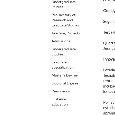
Undergraduate
Studies
Cronog
Pro-Rectory of
Research and
Segund
Graduate Studies
Terça-f
Teaching Projects
Admissions
Quarta
Jéssic
Undergraduate
Studies
Innova
Graduate
Specialization
Lotada
Master's Degree
Tecnol
tem a 
Doctoral Degree
incuba
Resindency
ideias
Distance
Por su
Education
estuda
aprend