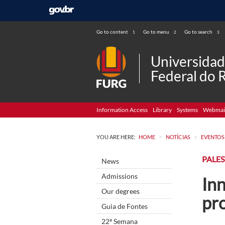
Go to content
Go to menu
Go to search
1
2
3
Universida
Federal do 
Information Access
Library
Systems
Webmai
>
>
YOU ARE HERE:
HOME
NOTÍCIAS
EVENTOS
PALE
News
Admissions
In
Our degrees
pro
Guia de Fontes
22ª Semana