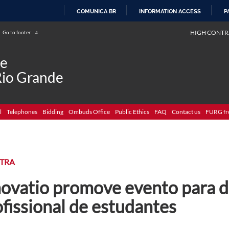
COMUNICA BR
INFORMATION ACCESS
P
SKIP
HIGH CONTR
Go to footer
4
TO
CONTENT
de
Rio Grande
l
Telephones
Bidding
Ombuds Office
Public Ethics
FAQ
Contact us
FURG fr
STRA
novatio promove evento para 
fissional de estudantes