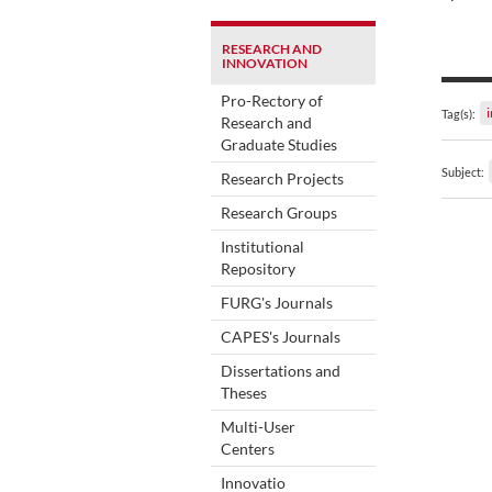
RESEARCH AND
INNOVATION
Pro-Rectory of
Tag(s):
Research and
Graduate Studies
Subject:
Research Projects
Research Groups
Institutional
Repository
FURG's Journals
CAPES's Journals
Dissertations and
Theses
Multi-User
Centers
Innovatio