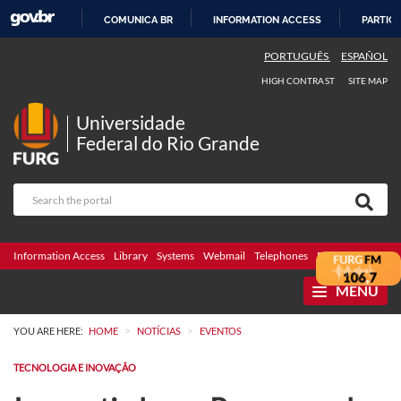
COMUNICA BR
INFORMATION ACCESS
PARTICI
SKIP
PORTUGUÊS
ESPAÑOL
TO
HIGH CONTRAST
SITE MAP
CONTENT
Universidade
Federal do Rio Grande
Information Access
Library
Systems
Webmail
Telephones
Bidding
Ombuds
MENU
>
>
YOU ARE HERE:
HOME
NOTÍCIAS
EVENTOS
TECNOLOGIA E INOVAÇÃO