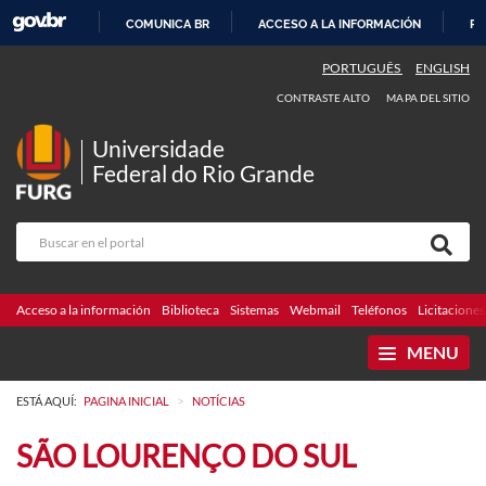
COMUNICA BR
ACCESO A LA INFORMACIÓN
PA
IR
PORTUGUÊS
ENGLISH
AL
CONTRASTE ALTO
MAPA DEL SITIO
CONTENIDO
Universidade
Federal do Rio Grande
Acceso a la información
Biblioteca
Sistemas
Webmail
Teléfonos
Licitaciones
MENU
>
ESTÁ AQUÍ:
PAGINA INICIAL
NOTÍCIAS
SÃO LOURENÇO DO SUL