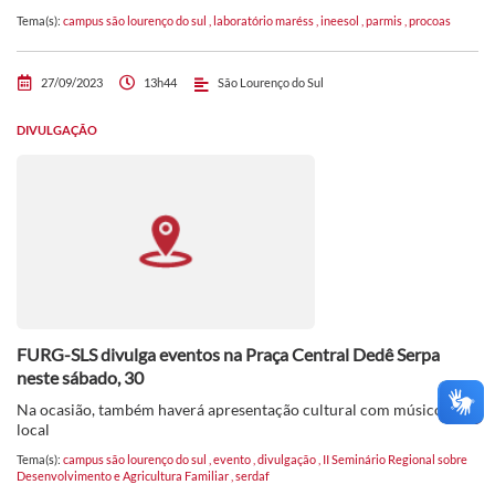
Tema(s):
campus são lourenço do sul
,
laboratório maréss
,
ineesol
,
parmis
,
procoas
27/09/2023
13h44
São Lourenço do Sul
DIVULGAÇÃO
FURG-SLS divulga eventos na Praça Central Dedê Serpa
neste sábado, 30
Na ocasião, também haverá apresentação cultural com músico
local
Tema(s):
campus são lourenço do sul
,
evento
,
divulgação
,
II Seminário Regional sobre
Desenvolvimento e Agricultura Familiar
,
serdaf