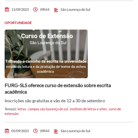
11/09/2023
09h54
São Lourenço do Sul
OPORTUNIDADE
FURG-SLS oferece curso de extensão sobre escrita
acadêmica
Inscrições são gratuitas e vão de 12 a 30 de setembro
Tema(s):
letras
,
campus são lourenço do sul
,
instituto de letras e artes
,
curso de
extensão
05/09/2023
09h43
São Lourenço do Sul