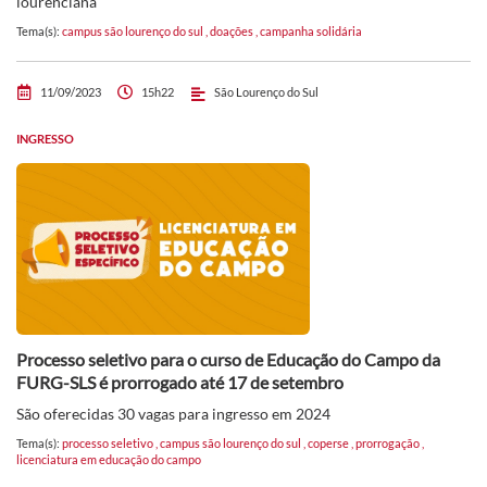
lourenciana
Tema(s):
campus são lourenço do sul
,
doações
,
campanha solidária
11/09/2023
15h22
São Lourenço do Sul
INGRESSO
Processo seletivo para o curso de Educação do Campo da
FURG-SLS é prorrogado até 17 de setembro
São oferecidas 30 vagas para ingresso em 2024
Tema(s):
processo seletivo
,
campus são lourenço do sul
,
coperse
,
prorrogação
,
licenciatura em educação do campo