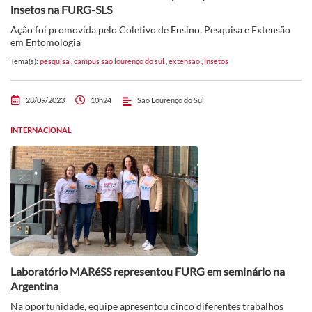
insetos na FURG-SLS
Ação foi promovida pelo Coletivo de Ensino, Pesquisa e Extensão
em Entomologia
Tema(s):
pesquisa
,
campus são lourenço do sul
,
extensão
,
insetos
28/09/2023
10h24
São Lourenço do Sul
INTERNACIONAL
Laboratório MARéSS representou FURG em seminário na
Argentina
Na oportunidade, equipe apresentou cinco diferentes trabalhos