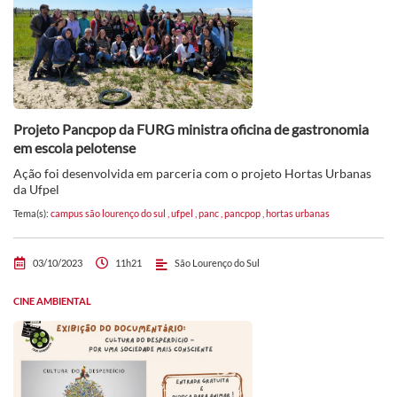
Projeto Pancpop da FURG ministra oficina de gastronomia
em escola pelotense
Ação foi desenvolvida em parceria com o projeto Hortas Urbanas
da Ufpel
Tema(s):
campus são lourenço do sul
,
ufpel
,
panc
,
pancpop
,
hortas urbanas
03/10/2023
11h21
São Lourenço do Sul
CINE AMBIENTAL