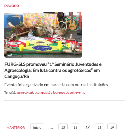
DIÁLOGO
FURG-SLS promoveu “1º Seminário Juventudes e
Agroecologia: Em luta contra os agrotóxicos” em
Canguçu/RS
Evento foi organizado em parceria com outras instituições
Tema(s):
agroecologia
,
campus são lourenço do sul
,
evento
...
17
Inicio
15
16
18
19
ANTERIOR