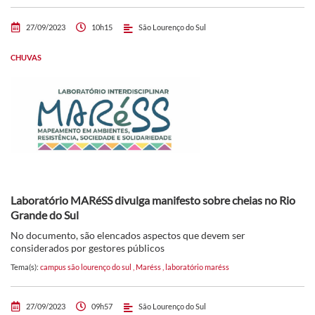
27/09/2023
10h15
São Lourenço do Sul
CHUVAS
Laboratório MARéSS divulga manifesto sobre cheias no Rio
Grande do Sul
No documento, são elencados aspectos que devem ser
considerados por gestores públicos
Tema(s):
campus são lourenço do sul
,
Maréss
,
laboratório maréss
27/09/2023
09h57
São Lourenço do Sul