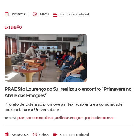
23/10/2023
14h28
São Lourenço do Sul
EXTENSÃO
PRAE São Lourenço do Sul realizou o encontro “Primavera no
Ateliê das Emoções”
Projeto de Extensão promove a integração entre a comunidade
lourenciana e a Universidade
Tema(s):
prae
,
são lourenço do sul
,
ateliê das emoções
,
projeto de extensão
23/10/2023
09h55
São Lourenço do Sul