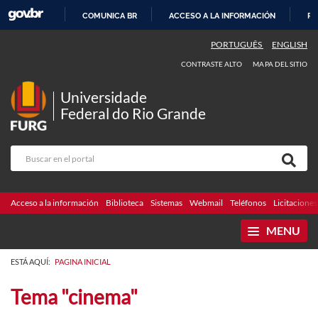
COMUNICA BR
ACCESO A LA INFORMACIÓN
PA
IR
PORTUGUÊS
ENGLISH
AL
CONTRASTE ALTO
MAPA DEL SITIO
CONTENIDO
Universidade
Federal do Rio Grande
Acceso a la información
Biblioteca
Sistemas
Webmail
Teléfonos
Licitaciones
MENU
ESTÁ AQUÍ:
PAGINA INICIAL
Tema "cinema"