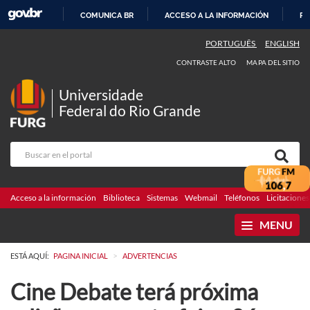
COMUNICA BR
ACCESO A LA INFORMACIÓN
PA
IR
PORTUGUÊS
ENGLISH
AL
CONTRASTE ALTO
MAPA DEL SITIO
CONTENIDO
Universidade
Federal do Rio Grande
Acceso a la información
Biblioteca
Sistemas
Webmail
Teléfonos
Licitaciones
MENU
>
ESTÁ AQUÍ:
PAGINA INICIAL
ADVERTENCIAS
Cine Debate terá próxima