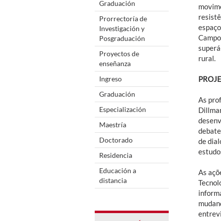
Graduación
movime
resist
Prorrectoría de
espaço
Investigación y
Campo 
Posgraduación
superá
Proyectos de
rural.
enseñanza
Ingreso
PROJE
Graduación
As pro
Especialización
Dillma
desenv
Maestría
debate
Doctorado
de dia
estudos
Residencia
Educación a
As açõ
distancia
Tecnol
inform
mudanç
entrev