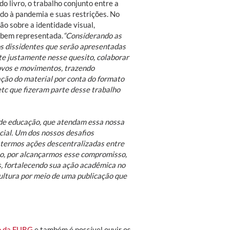
o livro, o trabalho conjunto entre a
ido à pandemia e suas restrições. No
ão sobre a identidade visual,
e bem representada.
“Considerando as
os dissidentes que serão apresentadas
nte justamente nesse quesito, colaborar
povos e movimentos, trazendo
ação do material por conta do formato
 etc que fizeram parte desse trabalho
de educação, que atendam essa nossa
cial. Um dos nossos desafios
 termos ações descentralizadas entre
o, por alcançarmos esse compromisso,
, fortalecendo sua ação acadêmica no
ultura por meio de uma publicação que
o da FURG
e também é possível ouvir os