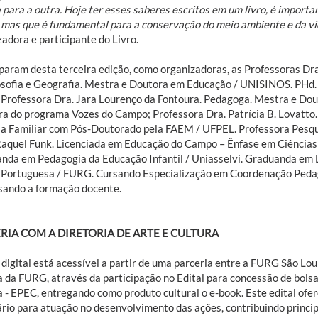
 para a outra. Hoje ter esses saberes escritos em um livro, é importa
, mas que é fundamental para a conservação do meio ambiente e da vid
adora e participante do Livro.
iparam desta terceira edição, como organizadoras, as Professoras Dra
osofia e Geografia. Mestra e Doutora em Educação / UNISINOS. PHd. P
Professora Dra. Jara Lourenço da Fontoura. Pedagoga. Mestra e Do
ra do programa Vozes do Campo; Professora Dra. Patrícia B. Lovatto.
la Familiar com Pós-Doutorado pela FAEM / UFPEL. Professora Pesqu
Raquel Funk. Licenciada em Educação do Campo – Ênfase em Ciências
nda em Pedagogia da Educação Infantil / Uniasselvi. Graduanda em L
 Portuguesa / FURG. Cursando Especialização em Coordenação Pedag
sando a formação docente.
RIA COM A DIRETORIA DE ARTE E CULTURA
 digital está acessível a partir de uma parceria entre a FURG São Lou
a da FURG, através da participação no Edital para concessão de bolsa
a - EPEC, entregando como produto cultural o e-book. Este edital ofe
ário para atuação no desenvolvimento das ações, contribuindo princip