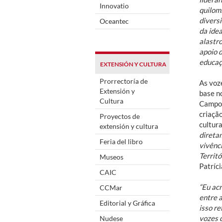
Innovatio
quilom
divers
Oceantec
da ide
alastr
apoio d
educaç
EXTENSIÓN Y CULTURA
Prorrectoría de
As voz
Extensión y
base n
Cultura
Campo,
criaçã
Proyectos de
cultur
extensión y cultura
direta
Feria del libro
vivênc
Territó
Museos
Patríci
CAIC
“Eu acr
CCMar
entre 
Editorial y Gráfica
isso re
vozes 
Nudese