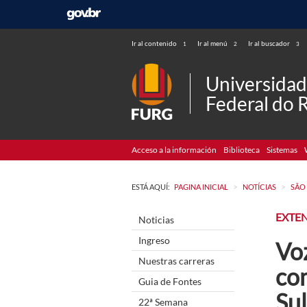
Ir al contenido
Ir al menú
Ir al buscador
1
2
3
Universida
Federal do 
Acceso a la información
Biblioteca
Sistemas
>
>
ESTÁ AQUÍ:
PAGINA INICIAL
NOTÍCIAS
SÃO
EXTE
Noticias
Ingreso
Vo
Nuestras carreras
co
Guia de Fontes
Sul
22ª Semana