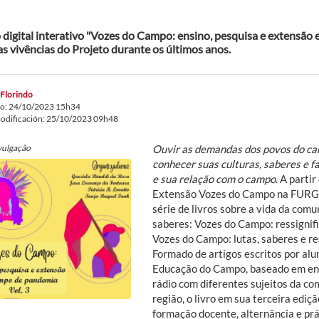
o digital interativo "Vozes do Campo: ensino, pesquisa e extensão 
as vivências do Projeto durante os últimos anos.
 Florindo
do: 24/10/2023 15h34
odificación: 25/10/2023 09h48
vulgação
Ouvir as demandas dos povos do cam
conhecer suas culturas, saberes e f
e sua relação com o campo
. A parti
Extensão Vozes do Campo na FURG 
série de livros sobre a vida da comu
saberes: Vozes do Campo: ressignifi
Vozes do Campo: lutas, saberes e res
Formado de artigos escritos por alu
Educação do Campo, baseado em ent
rádio com diferentes sujeitos da co
região, o livro em sua terceira ediç
formação docente, alternância e prá