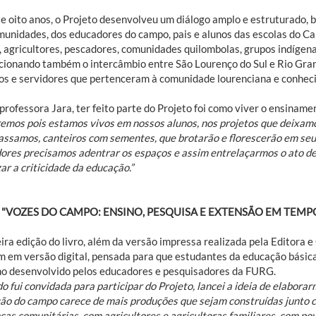
e oito anos, o Projeto desenvolveu um diálogo amplo e estruturado, 
munidades, dos educadores do campo, pais e alunos das escolas do 
s, agricultores, pescadores, comunidades quilombolas, grupos indíge
cionando também o intercâmbio entre São Lourenço do Sul e Rio Grande
os e servidores que pertenceram à comunidade lourenciana e conheci
professora Jara, ter feito parte do Projeto foi como viver o ensiname
emos pois estamos vivos em nossos alunos, nos projetos que deixamos
assamos, canteiros com sementes, que brotarão e florescerão em seu t
ores precisamos adentrar os espaços e assim entrelaçarmos o ato de 
zar a criticidade da educação.”
 "VOZES DO CAMPO: ENSINO, PESQUISA E EXTENSÃO EM TEMP
ira edição do livro, além da versão impressa realizada pela Editora 
 em versão digital, pensada para que estudantes da educação básica 
ho desenvolvido pelos educadores e pesquisadores da FURG.
 fui convidada para participar do Projeto, lancei a ideia de elabora
ão do campo carece de mais produções que sejam construídas junto c
ças comunitárias, com agricultores e agricultoras familiares, com po