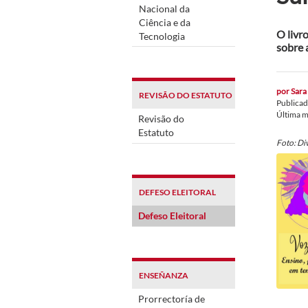
Nacional da
Ciência e da
O livr
Tecnologia
sobre 
por
Sara
REVISÃO DO ESTATUTO
Publica
Última m
Revisão do
Estatuto
Foto: Di
DEFESO ELEITORAL
Defeso Eleitoral
ENSEÑANZA
Prorrectoría de