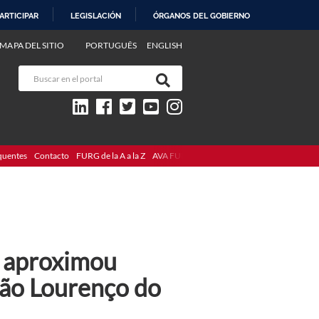
ARTICIPAR
LEGISLACIÓN
ÓRGANOS DEL GOBIERNO
MAPA DEL SITIO
PORTUGUÊS
ENGLISH
quentes
Contacto
FURG de la A a la Z
AVA FURG
 aproximou
ão Lourenço do