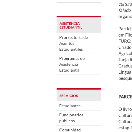
cultura
falado
organiz
ASISTENCIA
ESTUDIANTIL
Partic
em Fil
Prorrectoría de
FURG; 
Asuntos
Criado
Estudiantiles
Agríco
Programas de
Tanja 
Asistencia
Gradua
Estudiantil
Língua
pesqui
SERVICIOS
PARCE
Estudiantes
O livro
Funcionarios
Cultur
públicos
Cultur
estagi
Comunidad