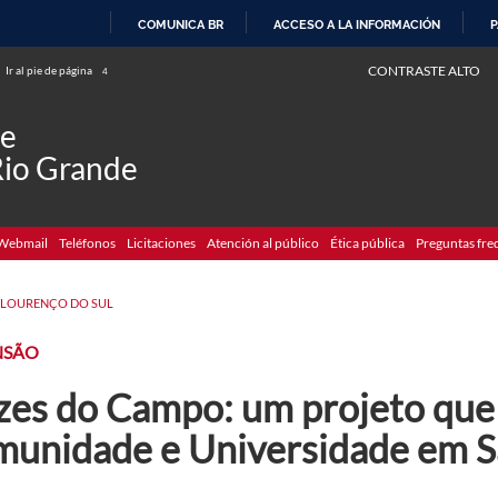
COMUNICA BR
ACCESO A LA INFORMACIÓN
P
IR
CONTRASTE ALTO
Ir al pie de página
4
AL
CONTENIDO
de
Rio Grande
Webmail
Teléfonos
Licitaciones
Atención al público
Ética pública
Preguntas fre
 LOURENÇO DO SUL
NSÃO
zes do Campo: um projeto que
munidade e Universidade em S