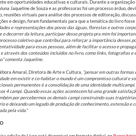
nte em oportunidades educativas e culturais. Durante a organização d
aluna Jaqueline de Souza e as professoras foi um processo árduo, dev
, reuniões virtuais para análise dos processos de editoração, discuss
ações e design, foram fundamentais para que a temática do livro foss
ldades e representações dos povos das águas, florestas e outros corp
 o decorrer da leitura, participar desse projeto pra mim foi importa
processo coletivo que contribui para reforçar a importância desses 
entatividade para essas pessoas, além de facilitar o acesso e propag
, e através dos conteúdos incluídos no livro, como links, fotografias e
o.” comenta Jaqueline.
ébora Amaral, Diretora de Arte e Cultura,
“pensar em outras formas 
idade em existir e co-habitar o mundo é um compromisso cultural e so
ucionais permanentes é a consolidação de uma identidade multicampi,
sos 4 campi. Quando essas ações acontecem há uma grande satisfaçã
mbém por percebermos os demais campi construindo suas trajetórias
ório e deixando um legado de produção de conhecimento, extensão e c
da pela vida.”
SO
ira edição do Livro está disponível em formato digital, no
Repositóri