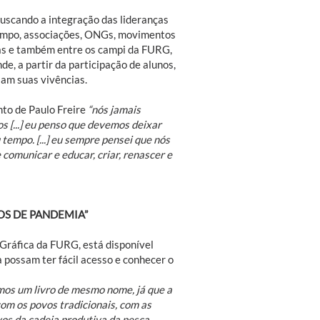
buscando a integração das lideranças
Campo, associações, ONGs, movimentos
nas e também entre os campi da FURG,
, a partir da participação de alunos,
am suas vivências.
nto de Paulo Freire
“nós jamais
 [...] eu penso que devemos deixar
empo. [...] eu sempre pensei que nós
comunicar e educar, criar, renascer e
OS DE PANDEMIA”
e Gráfica da FURG, está disponível
possam ter fácil acesso e conhecer o
rmos um livro de mesmo nome, já que a
om os povos tradicionais, com as
vos da cadeia produtiva da pesca,