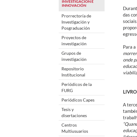
INVESTIGACIÓN E
INNOVACIÓN
Durant
das co
Prorrectoría de
sociai
Investigación y
propor
Posgraduación
egress
Proyectos de
investigación
Para a 
Grupos de
morrer
investigación
onde p
educad
Repositorio
viabili
Institucional
Periódicos de la
FURG
LIVRO
Periódicos Capes
A terce
Tesis y
também
disertaciones
trabal
“Quando
Centros
educaç
Multiusuarios
lideran