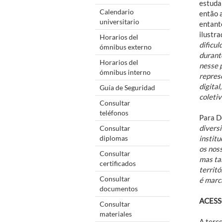
estuda
Calendario
então 
universitario
entanto
ilustr
Horarios del
dificu
ómnibus externo
durante
Horarios del
nesse 
ómnibus interno
repres
digital
Guía de Seguridad
coletiv
Consultar
teléfonos
Para D
divers
Consultar
diplomas
instit
os nos
Consultar
mas ta
certificados
territ
Consultar
é marca
documentos
ACES
Consultar
materiales
A terce