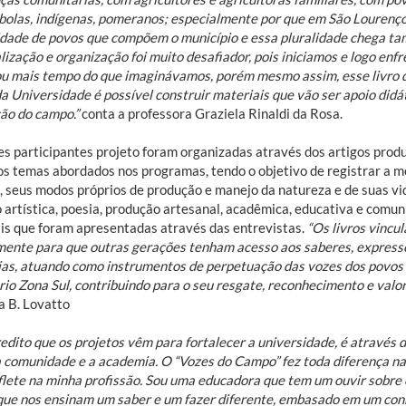
bolas, indígenas, pomeranos; especialmente por que em São Lourenço 
idade de povos que compõem o município e essa pluralidade chega tam
alização e organização foi muito desafiador, pois iniciamos e logo e
ou mais tempo do que imaginávamos, porém mesmo assim, esse livro d
a Universidade é possível construir materiais que vão ser apoio didát
ão do campo.”
conta a professora Graziela Rinaldi da Rosa.
es participantes projeto foram organizadas através dos artigos prod
os temas abordados nos programas, tendo o objetivo de registrar a m
 seus modos próprios de produção e manejo da natureza e de suas vi
o artística, poesia, produção artesanal, acadêmica, educativa e comun
ais que foram apresentadas através das entrevistas.
“Os livros vincu
mente para que outras gerações tenham acesso aos saberes, expressõe
ias, atuando como instrumentos de perpetuação das vozes dos povos 
rio Zona Sul, contribuindo para o seu resgate, reconhecimento e valor
a B. Lovatto
edito que os projetos vêm para fortalecer a universidade, é através 
a comunidade e a academia. O “Vozes do Campo” fez toda diferença na
flete na minha profissão. Sou uma educadora que tem um ouvir sobre o
que nos ensinam um saber e um fazer diferente, embasado em um co