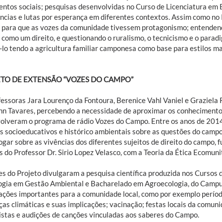
ntos sociais; pesquisas desenvolvidas no Curso de Licenciatura em
ências e lutas por esperança em diferentes contextos. Assim como no 
 para que as vozes da comunidade tivessem protagonismo; entenden
como um direito, e questionando o ruralismo, o tecnicismo e o para
-lo tendo a agricultura familiar camponesa como base para estilos m
TO DE EXTENSÃO “VOZES DO CAMPO”
fessoras Jara Lourenço da Fontoura, Berenice Vahl Vaniel e Graziela 
nn Tavares, percebendo a necessidade de aproximar os conheciment
olveram o programa de rádio Vozes do Campo. Entre os anos de 2014
s socioeducativos e histórico ambientais sobre as questões do camp
logar sobre as vivências dos diferentes sujeitos de direito do campo
 do Professor Dr. Sirio Lopez Velasco, com a Teoria da Ética Ecomunit
es do Projeto divulgaram a pesquisa científica produzida nos Cursos
ogia em Gestão Ambiental e Bacharelado em Agroecologia, do Campu
ações importantes para a comunidade local, como por exemplo período
as climáticas e suas implicações; vacinação; festas locais da comuni
istas e audições de canções vinculadas aos saberes do Campo.