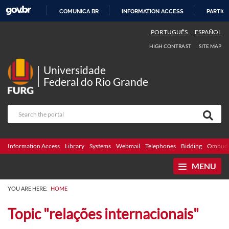
COMUNICA BR
INFORMATION ACCESS
PARTICI
SKIP
PORTUGUÊS
ESPAÑOL
TO
HIGH CONTRAST
SITE MAP
CONTENT
Universidade
Federal do Rio Grande
Information Access
Library
Systems
Webmail
Telephones
Bidding
Ombuds
MENU
YOU ARE HERE:
HOME
Topic "relações internacionais"