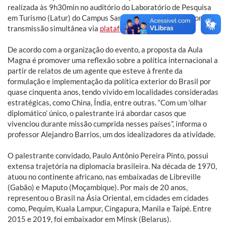
realizada às 9h30min no auditório do Laboratório de Pesquisa
em Turismo (Latur) do Campus Santa Vitória do Palmar, com
transmissão simultânea via
plataforma Zoom
.
De acordo com a organização do evento, a proposta da Aula
Magna é promover uma reflexão sobre a política internacional a
partir de relatos de um agente que esteve à frente da
formulação e implementação da política exterior do Brasil por
quase cinquenta anos, tendo vivido em localidades consideradas
estratégicas, como China, Índia, entre outras. “Com um ‘olhar
diplomático’ único, o palestrante irá abordar casos que
vivenciou durante missão cumprida nesses países”, informa o
professor Alejandro Barrios, um dos idealizadores da atividade.
O palestrante convidado, Paulo Antônio Pereira Pinto, possui
extensa trajetória na diplomacia brasileira. Na década de 1970,
atuou no continente africano, nas embaixadas de Libreville
(Gabão) e Maputo (Moçambique). Por mais de 20 anos,
representou o Brasil na Ásia Oriental, em cidades em cidades
como, Pequim, Kuala Lampur, Cingapura, Manila e Taipé. Entre
2015 e 2019, foi embaixador em Minsk (Belarus).