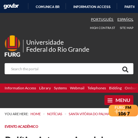
COMUNICA BR
INFORMATION ACCESS
PARTICI
SKIP
PORTUGUÊS
ESPAÑOL
TO
HIGH CONTRAST
SITE MAP
CONTENT
Universidade
Federal do Rio Grande
Information Access
Library
Systems
Webmail
Telephones
Bidding
Ombuds
MENU
>
>
YOU ARE HERE:
HOME
NOTÍCIAS
SANTA VITÓRIA DO PALMAR
EVENTO ACADÊMICO