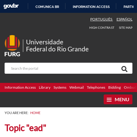
COMUNICA BR
INFORMATION ACCESS
PARTICI
SKIP
PORTUGUÊS
ESPAÑOL
TO
HIGH CONTRAST
SITE MAP
CONTENT
Universidade
Federal do Rio Grande
Information Access
Library
Systems
Webmail
Telephones
Bidding
Ombuds
MENU
YOU ARE HERE:
HOME
Topic "ead"