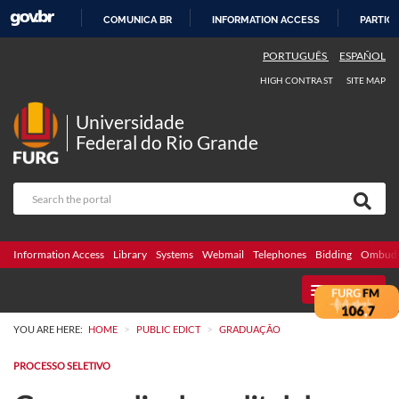
COMUNICA BR
INFORMATION ACCESS
PARTICI
SKIP
PORTUGUÊS
ESPAÑOL
TO
HIGH CONTRAST
SITE MAP
CONTENT
Universidade
Federal do Rio Grande
Information Access
Library
Systems
Webmail
Telephones
Bidding
Ombuds
MENU
>
>
YOU ARE HERE:
HOME
PUBLIC EDICT
GRADUAÇÃO
PROCESSO SELETIVO