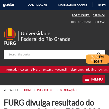
COMUNICA BR
INFORMATION ACCESS
PARTICI
SKIP
PORTUGUÊS
ESPAÑOL
TO
HIGH CONTRAST
SITE MAP
CONTENT
Universidade
Federal do Rio Grande
Information Access
Library
Systems
Webmail
Telephones
Bidding
Ombuds
MENU
>
>
YOU ARE HERE:
HOME
PUBLIC EDICT
GRADUAÇÃO
FURG divulga resultado do