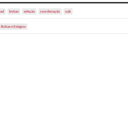
ead
bolsas
seleção
coordenação
uab
Bolsas e Estágios