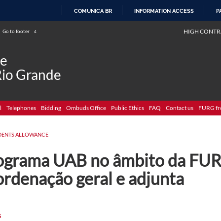
COMUNICA BR
INFORMATION ACCESS
P
SKIP
HIGH CONTR
Go to footer
4
TO
CONTENT
de
Rio Grande
l
Telephones
Bidding
Ombuds Office
Public Ethics
FAQ
Contact us
FURG fr
DENTS ALLOWANCE
ograma UAB no âmbito da FUR
ordenação geral e adjunta
G