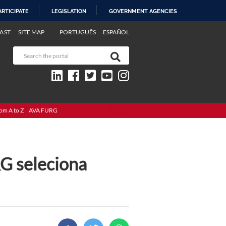
ARTICIPATE
LEGISLATION
GOVERNMENT AGENCIES
AST
SITE MAP
PORTUGUÊS
ESPAÑOL
om A to Z
AVA FURG
G seleciona