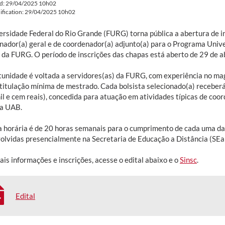
ed: 29/04/2025 10h02
ification: 29/04/2025 10h02
ersidade Federal do Rio Grande (FURG) torna pública a abertura de in
nador(a) geral e de coordenador(a) adjunto(a) para o Programa Unive
 da FURG. O período de inscrições das chapas está aberto de 29 de ab
tunidade é voltada a servidores(as) da FURG, com experiência no magi
 titulação mínima de mestrado. Cada bolsista selecionado(a) receber
il e cem reais), concedida para atuação em atividades típicas de coo
a UAB.
a horária é de 20 horas semanais para o cumprimento de cada uma da
olvidas presencialmente na Secretaria de Educação a Distância (S
is informações e inscrições, acesse o edital abaixo e o
Sinsc
.
Edital