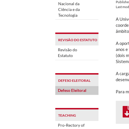
Publish
Nacional da
Last mod
Ciência e da
Tecnologia
A Univ
coorde
âmbito
REVISÃO DO ESTATUTO
A opor
anos e
Revisão do
(dois m
Estatuto
Sistem
A carg
desenv
DEFESO ELEITORAL
Defeso Eleitoral
Para ma
TEACHING
Pro-Rectory of