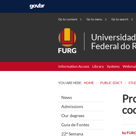
Go to content
Go to menu
Go to search
1
2
3
Universida
Federal do 
Information Access
Library
Systems
Webmai
>
>
YOU ARE HERE:
HOME
PUBLIC EDICT
STU
Pr
News
co
Admissions
Our degrees
Guia de Fontes
by
FUR
22ª Semana