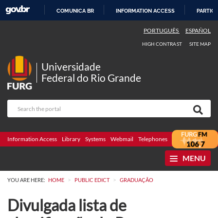
COMUNICA BR
INFORMATION ACCESS
PARTICI
SKIP
PORTUGUÊS
ESPAÑOL
TO
HIGH CONTRAST
SITE MAP
CONTENT
Universidade
Federal do Rio Grande
Information Access
Library
Systems
Webmail
Telephones
Bidding
Ombuds
MENU
>
>
YOU ARE HERE:
HOME
PUBLIC EDICT
GRADUAÇÃO
Divulgada lista de