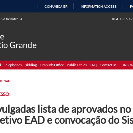
COMUNICA BR
INFORMATION ACCESS
P
SKIP
HIGH CONTR
Go to footer
4
TO
CONTENT
de
Rio Grande
l
Telephones
Bidding
Ombuds Office
Public Ethics
FAQ
Contact us
FURG fr
CIONAL
ESSO
vulgadas lista de aprovados no
letivo EAD e convocação do Si