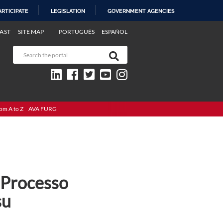
ARTICIPATE
LEGISLATION
GOVERNMENT AGENCIES
AST
SITE MAP
PORTUGUÊS
ESPAÑOL
om A to Z
AVA FURG
 Processo
su