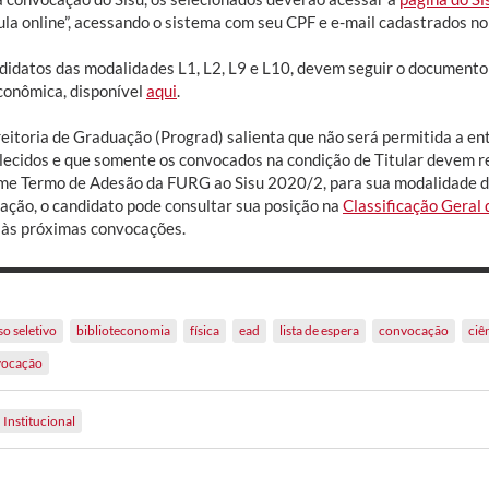
la online”, acessando o sistema com seu CPF e e-mail cadastrados no 
didatos das modalidades L1, L2, L9 e L10, devem seguir o documento 
conômica, disponível
aqui
.
reitoria de Graduação (Prograd) salienta que não será permitida a e
lecidos e que somente os convocados na condição de Titular devem r
me Termo de Adesão da FURG ao Sisu 2020/2, para sua modalidade de
ação, o candidato pode consultar sua posição na
Classificação Geral
 às próximas convocações.
o seletivo
biblioteconomia
física
ead
lista de espera
convocação
ciê
vocação
Institucional