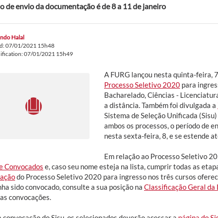
o de envio da documentação é de 8 a 11 de janeiro
ndo Halal
ed: 07/01/2021 15h48
ification: 07/01/2021 15h49
A FURG lançou nesta quinta-feira, 7
Processo Seletivo 2020
para ingres
Bacharelado, Ciências - Licenciatura
a distância. Também foi divulgada a
Sistema de Seleção Unificada (Sisu
ambos os processos, o período de en
nesta sexta-feira, 8, e se estende at
Em relação ao Processo Seletivo 20
de Convocados
e, caso seu nome esteja na lista, cumprir todas as eta
cação
do Processo Seletivo 2020 para ingresso nos três cursos oferec
nha sido convocado, consulte a sua posição na
Classificação Geral da 
as convocações.
a convocação do Sisu, os selecionados deverão acessar a
página do S