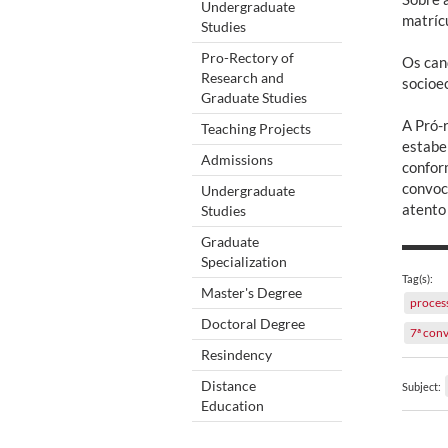
Undergraduate
matrícu
Studies
Pro-Rectory of
Os can
Research and
socioe
Graduate Studies
A Pró-
Teaching Projects
estabe
Admissions
confor
convoc
Undergraduate
atento
Studies
Graduate
Specialization
Tag(s):
Master's Degree
process
Doctoral Degree
7ª con
Resindency
Distance
Subject:
Education