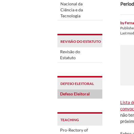
Períod
Nacional da
Ciência e da
Tecnologia
by
Ferna
Publish
Last mod
REVISÃO DO ESTATUTO
Revisão do
Estatuto
DEFESO ELEITORAL
Defeso Eleitoral
Lista 
convo
não te
TEACHING
próxim
Pro-Rectory of
Sobre 