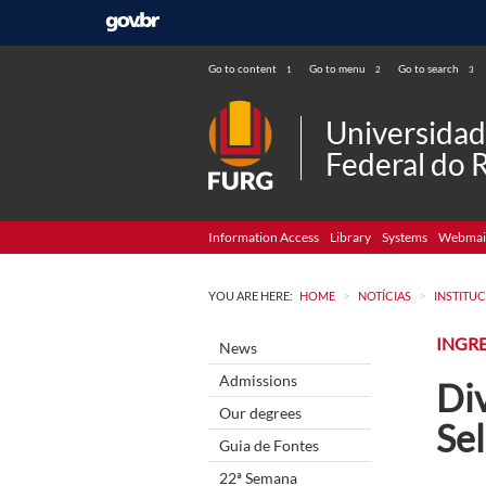
Go to content
Go to menu
Go to search
1
2
3
Universida
Federal do 
Information Access
Library
Systems
Webmai
>
>
YOU ARE HERE:
HOME
NOTÍCIAS
INSTITU
INGR
News
Admissions
Di
Our degrees
Se
Guia de Fontes
22ª Semana