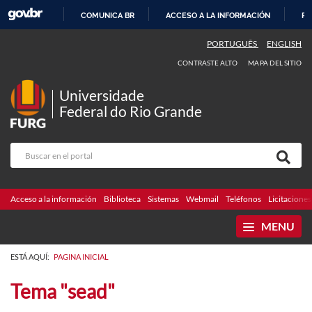
COMUNICA BR
ACCESO A LA INFORMACIÓN
PA
IR
PORTUGUÊS
ENGLISH
AL
CONTRASTE ALTO
MAPA DEL SITIO
CONTENIDO
Universidade
Federal do Rio Grande
Acceso a la información
Biblioteca
Sistemas
Webmail
Teléfonos
Licitaciones
MENU
ESTÁ AQUÍ:
PAGINA INICIAL
Tema "sead"