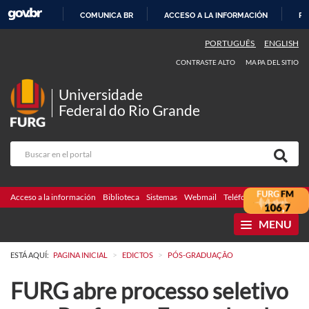
COMUNICA BR
ACCESO A LA INFORMACIÓN
PA
IR
PORTUGUÊS
ENGLISH
AL
CONTRASTE ALTO
MAPA DEL SITIO
CONTENIDO
Universidade
Federal do Rio Grande
Acceso a la información
Biblioteca
Sistemas
Webmail
Teléfonos
Licitaciones
MENU
>
>
ESTÁ AQUÍ:
PAGINA INICIAL
EDICTOS
PÓS-GRADUAÇÃO
FURG abre processo seletivo