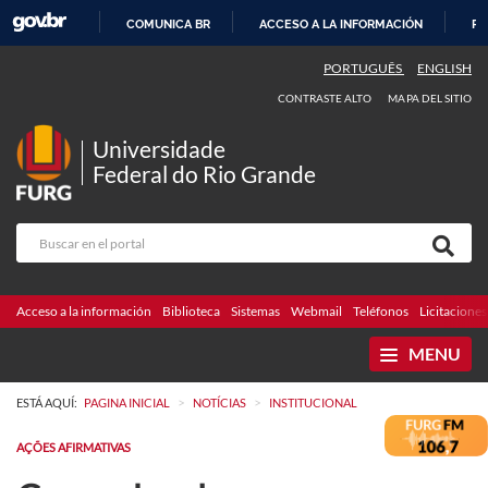
COMUNICA BR
ACCESO A LA INFORMACIÓN
PA
IR
PORTUGUÊS
ENGLISH
AL
CONTRASTE ALTO
MAPA DEL SITIO
CONTENIDO
Universidade
Federal do Rio Grande
Acceso a la información
Biblioteca
Sistemas
Webmail
Teléfonos
Licitaciones
MENU
>
>
ESTÁ AQUÍ:
PAGINA INICIAL
NOTÍCIAS
INSTITUCIONAL
AÇÕES AFIRMATIVAS