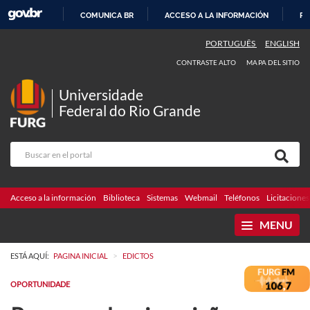
COMUNICA BR
ACCESO A LA INFORMACIÓN
PA
IR
PORTUGUÊS
ENGLISH
AL
CONTRASTE ALTO
MAPA DEL SITIO
CONTENIDO
Universidade
Federal do Rio Grande
Acceso a la información
Biblioteca
Sistemas
Webmail
Teléfonos
Licitaciones
MENU
>
ESTÁ AQUÍ:
PAGINA INICIAL
EDICTOS
OPORTUNIDADE