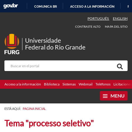
COMUNICA BR
ACCESO A LA INFORMACIÓN
PA
IR
PORTUGUÊS
ENGLISH
AL
CONTRASTE ALTO
MAPA DEL SITIO
CONTENIDO
Universidade
Federal do Rio Grande
Acceso a la información
Biblioteca
Sistemas
Webmail
Teléfonos
Licitaciones
MENU
ESTÁ AQUÍ:
PAGINA INICIAL
Tema "processo seletivo"