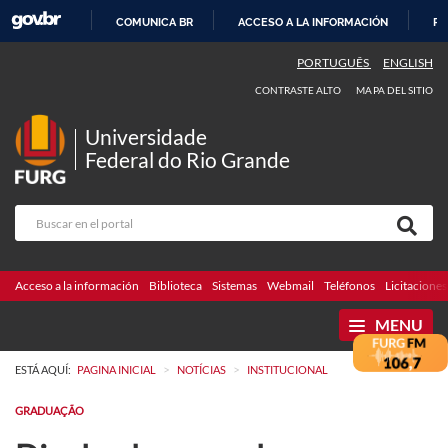
COMUNICA BR
ACCESO A LA INFORMACIÓN
PA
IR
PORTUGUÊS
ENGLISH
AL
CONTRASTE ALTO
MAPA DEL SITIO
CONTENIDO
Universidade
Federal do Rio Grande
Acceso a la información
Biblioteca
Sistemas
Webmail
Teléfonos
Licitaciones
MENU
>
>
ESTÁ AQUÍ:
PAGINA INICIAL
NOTÍCIAS
INSTITUCIONAL
GRADUAÇÃO