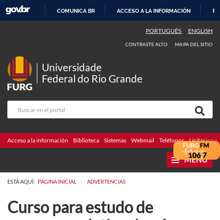
COMUNICA BR
ACCESO A LA INFORMACIÓN
PA
IR
PORTUGUÊS
ENGLISH
AL
CONTRASTE ALTO
MAPA DEL SITIO
CONTENIDO
Universidade
Federal do Rio Grande
Acceso a la información
Biblioteca
Sistemas
Webmail
Teléfonos
Licitaciones
MENU
>
ESTÁ AQUÍ:
PAGINA INICIAL
ADVERTENCIAS
Curso para estudo de