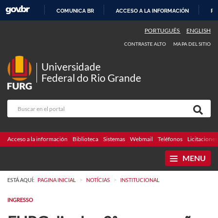
COMUNICA BR
ACCESO A LA INFORMACIÓN
PA
IR
PORTUGUÊS
ENGLISH
AL
CONTRASTE ALTO
MAPA DEL SITIO
CONTENIDO
Universidade
Federal do Rio Grande
Acceso a la información
Biblioteca
Sistemas
Webmail
Teléfonos
Licitaciones
MENU
>
>
ESTÁ AQUÍ:
PAGINA INICIAL
NOTÍCIAS
INSTITUCIONAL
INGRESSO