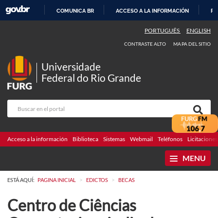
COMUNICA BR
ACCESO A LA INFORMACIÓN
PA
IR
PORTUGUÊS
ENGLISH
AL
CONTRASTE ALTO
MAPA DEL SITIO
CONTENIDO
Universidade
Federal do Rio Grande
Acceso a la información
Biblioteca
Sistemas
Webmail
Teléfonos
Licitaciones
MENU
>
>
ESTÁ AQUÍ:
PAGINA INICIAL
EDICTOS
BECAS
Centro de Ciências