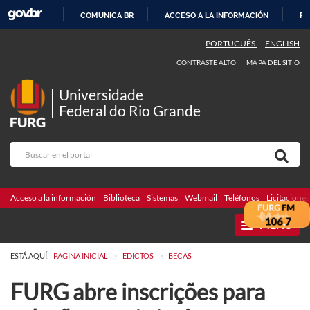
COMUNICA BR
ACCESO A LA INFORMACIÓN
PA
IR
PORTUGUÊS
ENGLISH
AL
CONTRASTE ALTO
MAPA DEL SITIO
CONTENIDO
Universidade
Federal do Rio Grande
Acceso a la información
Biblioteca
Sistemas
Webmail
Teléfonos
Licitaciones
MENU
>
>
ESTÁ AQUÍ:
PAGINA INICIAL
EDICTOS
BECAS
FURG abre inscrições para