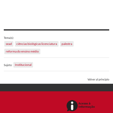
Tema(s):
sead
ciências biológicas licenciatura
palestra
reforma do ensino médio
Institucional
Sujeto:
Volver al principio