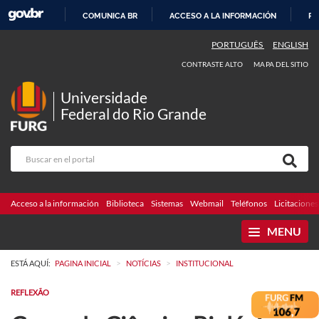
COMUNICA BR
ACCESO A LA INFORMACIÓN
PA
IR
PORTUGUÊS
ENGLISH
AL
CONTRASTE ALTO
MAPA DEL SITIO
CONTENIDO
Universidade
Federal do Rio Grande
Acceso a la información
Biblioteca
Sistemas
Webmail
Teléfonos
Licitaciones
MENU
>
>
ESTÁ AQUÍ:
PAGINA INICIAL
NOTÍCIAS
INSTITUCIONAL
REFLEXÃO