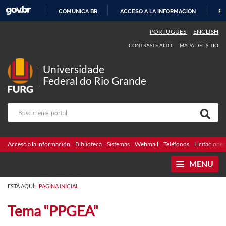
COMUNICA BR
ACCESO A LA INFORMACIÓN
PA
IR
PORTUGUÊS
ENGLISH
AL
CONTRASTE ALTO
MAPA DEL SITIO
CONTENIDO
Universidade
Federal do Rio Grande
Acceso a la información
Biblioteca
Sistemas
Webmail
Teléfonos
Licitaciones
MENU
ESTÁ AQUÍ:
PAGINA INICIAL
Tema "PPGEA"