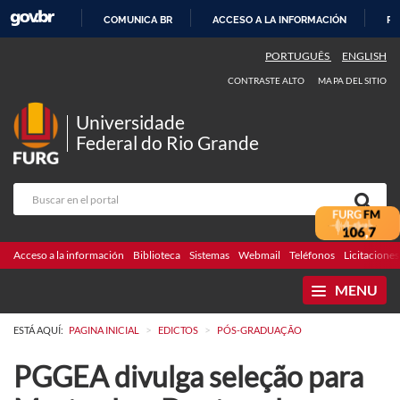
COMUNICA BR
ACCESO A LA INFORMACIÓN
PA
IR
PORTUGUÊS
ENGLISH
AL
CONTRASTE ALTO
MAPA DEL SITIO
CONTENIDO
Universidade
Federal do Rio Grande
Acceso a la información
Biblioteca
Sistemas
Webmail
Teléfonos
Licitaciones
MENU
>
>
ESTÁ AQUÍ:
PAGINA INICIAL
EDICTOS
PÓS-GRADUAÇÃO
PGGEA divulga seleção para