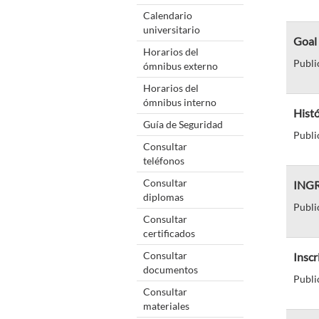
Calendario
universitario
Goal 
Horarios del
Publi
ómnibus externo
Horarios del
ómnibus interno
Histó
Guía de Seguridad
Publi
Consultar
teléfonos
Consultar
ING
diplomas
Publi
Consultar
certificados
Consultar
Inscr
documentos
Publi
Consultar
materiales