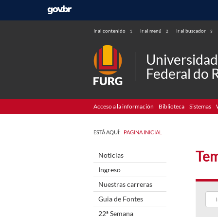
Ir al contenido
Ir al menú
Ir al buscador
1
2
3
Universida
Federal do 
Acceso a la información
Biblioteca
Sistemas
ESTÁ AQUÍ:
PAGINA INICIAL
Tem
Noticias
Ingreso
Nuestras carreras
Guia de Fontes
22ª Semana