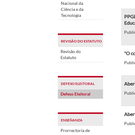
Nacional da
Ciência e da
Tecnologia
PPGEA
Educ
Publi
REVISÃO DO ESTATUTO
Revisão do
"O co
Estatuto
Publi
Abert
DEFESO ELEITORAL
Publi
Defeso Eleitoral
Abert
ENSEÑANZA
Publi
Prorrectoría de