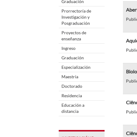
Graduación
Abert
Prorrectoría de
Investigación y
Publi
Posgraduación
Proyectos de
enseñanza
Aqui
Ingreso
Publi
Graduación
Especialización
Biol
Maestría
Publi
Doctorado
Residencia
Ciên
Educación a
distancia
Publi
Ciênc