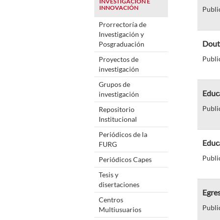
INVESTIGACIÓN E
INNOVACIÓN
Publi
Prorrectoría de
Investigación y
Dout
Posgraduación
Publi
Proyectos de
investigación
Grupos de
Educ
investigación
Publi
Repositorio
Institucional
Periódicos de la
Educ
FURG
Publi
Periódicos Capes
Tesis y
disertaciones
Egres
Centros
Publi
Multiusuarios