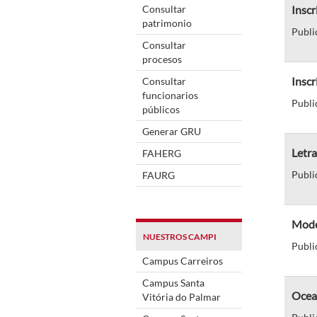
Consultar
Inscr
patrimonio
Publi
Consultar
procesos
Insc
Consultar
funcionarios
Publi
públicos
Generar GRU
Letra
FAHERG
Publi
FAURG
Mode
NUESTROS CAMPI
Publi
Campus Carreiros
Campus Santa
Ocea
Vitória do Palmar