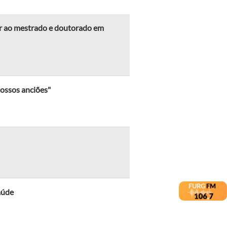
ar ao mestrado e doutorado em
nossos anciões"
aúde