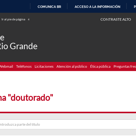
COMUNICA BR
ACCESO A LA INFORMACIÓN
P
IR
CONTRASTE ALTO
Ir al pie de página
4
AL
CONTENIDO
de
Rio Grande
Webmail
Teléfonos
Licitaciones
Atención al público
Ética pública
Preguntas fre
a "doutorado"