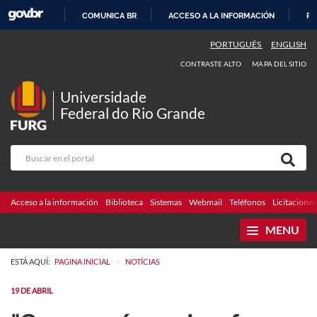
COMUNICA BR
ACCESO A LA INFORMACIÓN
PA
IR
PORTUGUÊS
ENGLISH
AL
CONTRASTE ALTO
MAPA DEL SITIO
CONTENIDO
Universidade
Federal do Rio Grande
Acceso a la información
Biblioteca
Sistemas
Webmail
Teléfonos
Licitaciones
MENU
>
ESTÁ AQUÍ:
PAGINA INICIAL
NOTÍCIAS
19 DE ABRIL