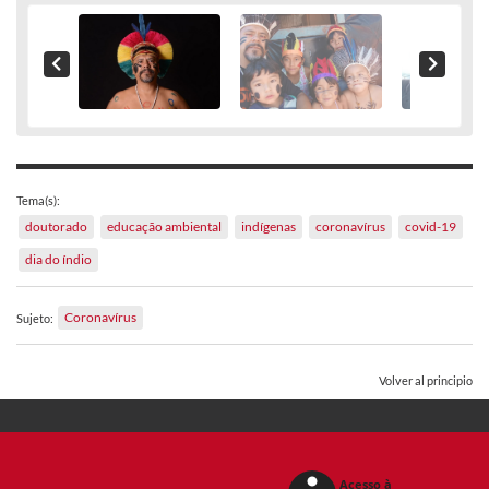
Tema(s):
doutorado
educação ambiental
indígenas
coronavírus
covid-19
dia do índio
Coronavírus
Sujeto:
Volver al principio