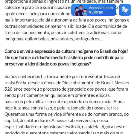
proporciona apenas o ingresso na universidade, mas também
coloca em prática a sua inclusão estando lá, fornecendo todo o
apoio necessário para que o aluno mantenha seus estudos. E o
mais importante, ela dá autonomia de fala aos povos indígenas e
outras comunidades de menor visibilidade. É a oportunidade de
troca de conhecimento, de ouvir coletivos tradicionais como
indígenas, quilombolas, pescadores, seringueiros...
Como o sr. vê a expressão da cultura indígena no Brasil de hoje?
De que forma o cidadão médio brasileiro pode contribuir para
preservar a identidade dos povos indígenas?
Somos conhecidos historicamente por representar focos de
resistência, desde a época do "descobrimento" do Brasil. Nesses
520 anos ocorreu o processo de genocídio dos povos, que foram
sendo praticamente aniquilados em diferentes épocas,
passando pelo militarismo até o período da democracia. Ainda
hoje lutamos contra isso, e pela retomada de nossas terras.
Queremos uma forma de vida diferente da do homem branco, do
capital, do latifundiário. A nossa sobrevivência, nossa
espiritualidade e religiosidade estão lá, na aldeia. Agora neste
período de quarentena estamos valorizando isso mais do que