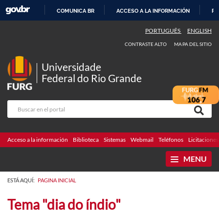
COMUNICA BR
ACCESO A LA INFORMACIÓN
PA
IR
PORTUGUÊS
ENGLISH
AL
CONTRASTE ALTO
MAPA DEL SITIO
CONTENIDO
Universidade
Federal do Rio Grande
Acceso a la información
Biblioteca
Sistemas
Webmail
Teléfonos
Licitaciones
MENU
ESTÁ AQUÍ:
PAGINA INICIAL
Tema "dia do índio"