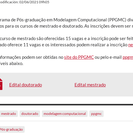
odificación: 02/06/2021 09h05
rama de Pós-graduação em Modelagem Computacional (PPGMC) divul
os para os cursos de mestrado e doutorado. As inscrições devem ser r
curso de mestrado são oferecidas 15 vagas e a inscrição pode ser fei
ado oferece 11 vagas e os interessados podem realizar a inscrição
ne
nformações podem ser obtidas no
site do PPGMC
ou pelo e-mail
ppgm
veis abaixo.
Edital doutorado
Edital mestrado
mestrado
doutorado
modelagem computacional
ppgmc
Pós-graduação