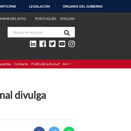
ARTICIPAR
LEGISLACIÓN
ÓRGANOS DEL GOBIERNO
MAPA DEL SITIO
PORTUGUÊS
ENGLISH
quentes
Contacto
FURG de la A a la Z
AVA FURG
al divulga