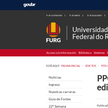
Ir al contenido
Ir al menú
Ir al buscador
1
2
3
Universida
Federal do 
Acceso a la información
Biblioteca
Sistemas
>
>
ESTÁ AQUÍ:
PAGINA INICIAL
EDICTOS
PÓS
PP
Noticias
ed
Ingreso
Nuestras carreras
Guia de Fontes
Publica
22ª Semana