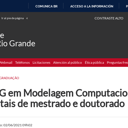
COMUNICA BR
ACCESO A LA INFORMACIÓN
P
IR
CONTRASTE ALTO
Ir al pie de página
4
AL
CONTENIDO
de
Rio Grande
Webmail
Teléfonos
Licitaciones
Atención al público
Ética pública
Preguntas fre
-GRADUAÇÃO
G em Modelagem Computacion
itais de mestrado e doutorado
do: 02/06/2021 09h02