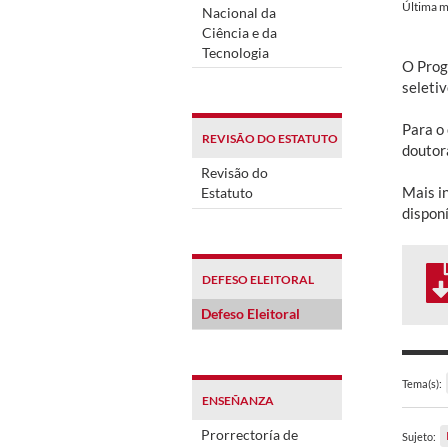
Última m
Nacional da
Ciência e da
Tecnologia
O Prog
seletiv
Para o 
REVISÃO DO ESTATUTO
doutor
Revisão do
Mais i
Estatuto
disponí
DEFESO ELEITORAL
Defeso Eleitoral
Tema(s):
ENSEÑANZA
Prorrectoría de
Sujeto: