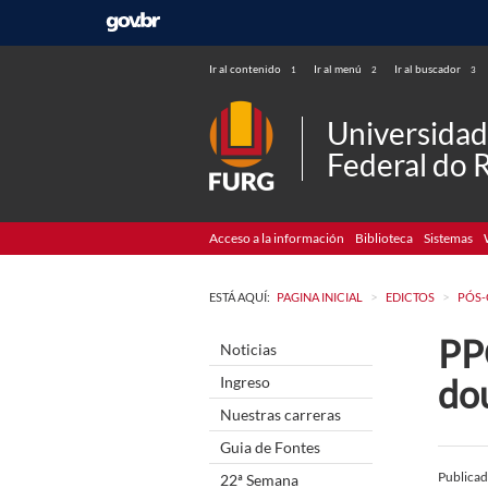
Ir al contenido
Ir al menú
Ir al buscador
1
2
3
Universida
Federal do 
Acceso a la información
Biblioteca
Sistemas
>
>
ESTÁ AQUÍ:
PAGINA INICIAL
EDICTOS
PÓS
PPG
Noticias
do
Ingreso
Nuestras carreras
Guia de Fontes
Publica
22ª Semana