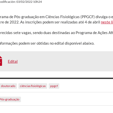
odificación: 03/02/2022 10h24
rama de Pós-graduação em Ciências Fisiológicas (PPGCF) divulga o e
re de 2022. As inscrições podem ser realizadas até 4 de abril
neste l
erecidas sete vagas, sendo duas destinadas ao Programa de Ações A
nformações podem ser obtidas no edital disponível abaixo.
Edital
doutorado
ciências fisiológicas
ppgcf
Pós-graduação