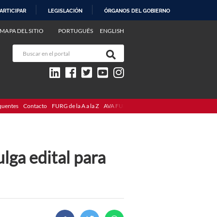
ARTICIPAR
LEGISLACIÓN
ÓRGANOS DEL GOBIERNO
MAPA DEL SITIO
PORTUGUÊS
ENGLISH
quentes
Contacto
FURG de la A a la Z
AVA FURG
lga edital para