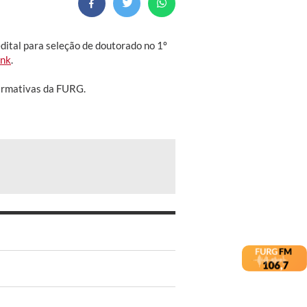
dital para seleção de doutorado no 1º
ink
.
firmativas da FURG.