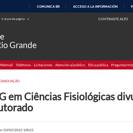
COMUNICA BR
ACCESO A LA INFORMACIÓN
P
IR
CONTRASTE ALTO
Ir al pie de página
4
AL
CONTENIDO
de
Rio Grande
Webmail
Teléfonos
Licitaciones
Atención al público
Ética pública
Preguntas fre
-GRADUAÇÃO
 em Ciências Fisiológicas divu
utorado
do: 03/02/2022 10h22