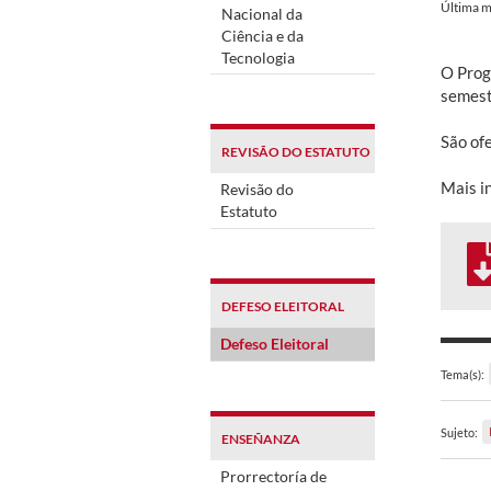
Última m
Nacional da
Ciência e da
Tecnologia
O Prog
semest
São of
REVISÃO DO ESTATUTO
Mais i
Revisão do
Estatuto
DEFESO ELEITORAL
Defeso Eleitoral
Tema(s):
Sujeto:
ENSEÑANZA
Prorrectoría de